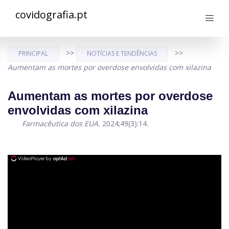
covidografia.pt
>>
>>
PRINCIPAL
NOTÍCIAS E TENDÊNCIAS
Aumentam as mortes por overdose envolvidas com xilazina
Aumentam as mortes por overdose
envolvidas com xilazina
Farmacêutica dos EUA.
2024;49(3):14.
ad