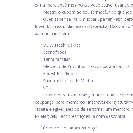
e-mail para você mesmo. Se você estiver usando o 
Mostre o cupom ao seu farmacêutico quando pr
Quer saber se há um local SpartanNash pert
Iowa, Michigan, Minnesota, Nebraska, Dakota do N
da marca incluem:
D&W Fresh Market
Econofoods
Tarifa familiar
Mercado de Produtos Frescos para a Família
Forest Hills Foods
Supermercados de Martin
VG's
Pronto para usar o SingleCare e quer econom
poupança para membros.
Inscrever-se
gratuita
receita elegível. Depois de se tornar um membr
Rx elegíveis - em prescrições já com desconto!
Comece a economizar hoje!