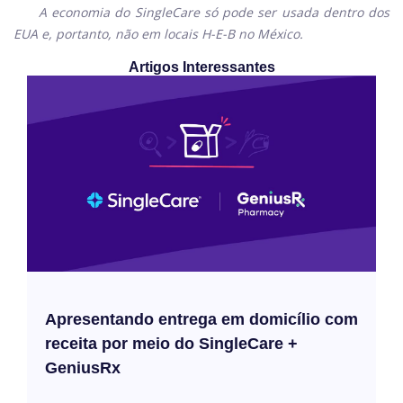
A economia do SingleCare só pode ser usada dentro dos
EUA e, portanto, não em locais H-E-B no México.
Artigos Interessantes
Apresentando entrega em domicílio com
receita por meio do SingleCare +
GeniusRx