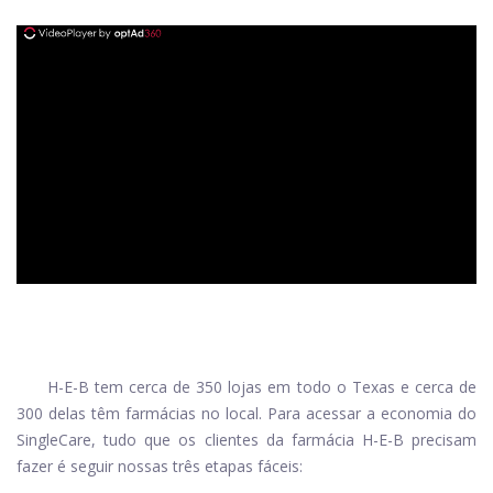
ad
H-E-B tem cerca de 350 lojas em todo o Texas e cerca de
300 delas têm farmácias no local. Para acessar a economia do
SingleCare, tudo que os clientes da farmácia H-E-B precisam
fazer é seguir nossas três etapas fáceis: