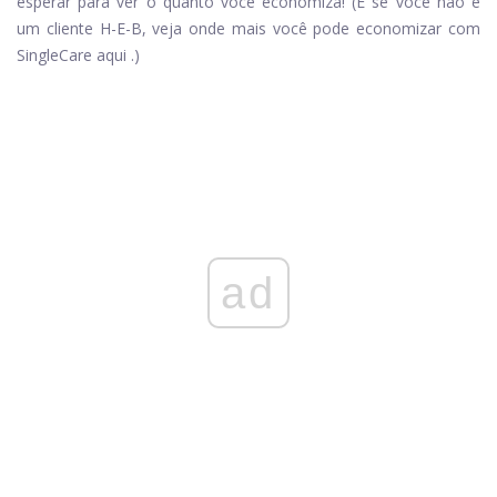
esperar para ver o quanto você economiza! (E se você não é
um cliente H-E-B, veja onde mais você pode economizar com
SingleCare
aqui
.)
ad