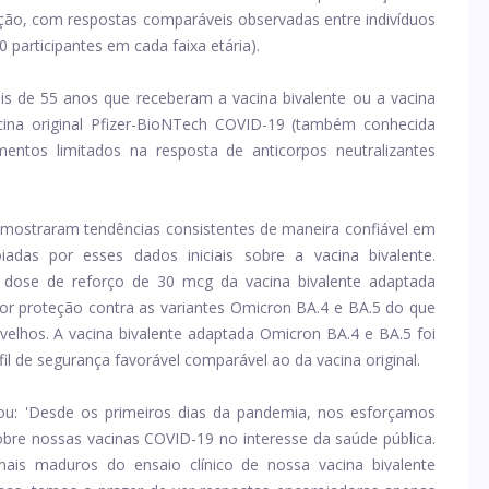
ção, com respostas comparáveis ​​observadas entre indivíduos
participantes em cada faixa etária).
s de 55 anos que receberam a vacina bivalente ou a vacina
cina original Pfizer-BioNTech COVID-19 (também conhecida
tos limitados na resposta de anticorpos neutralizantes
mostraram tendências consistentes de maneira confiável em
adas por esses dados iniciais sobre a vacina bivalente.
 dose de reforço de 30 mcg da vacina bivalente adaptada
r proteção contra as variantes Omicron BA.4 e BA.5 do que
 velhos. A vacina bivalente adaptada Omicron BA.4 e BA.5 foi
il de segurança favorável comparável ao da vacina original.
arou: 'Desde os primeiros dias da pandemia, nos esforçamos
bre nossas vacinas COVID-19 no interesse da saúde pública.
is maduros do ensaio clínico de nossa vacina bivalente