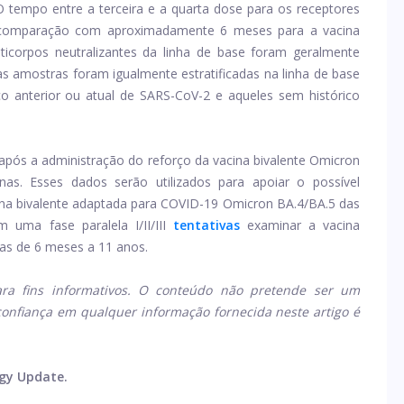
O tempo entre a terceira e a quarta dose para os receptores
m comparação com aproximadamente 6 meses para a vacina
anticorpos neutralizantes da linha de base foram geralmente
 as amostras foram igualmente estratificadas na linha de base
o anterior ou atual de SARS-CoV-2 e aqueles sem histórico
pós a administração do reforço da vacina bivalente Omicron
as. Esses dados serão utilizados para apoiar o possível
cina bivalente adaptada para COVID-19 Omicron BA.4/BA.5 das
m uma fase paralela I/II/III
tentativas
examinar a vacina
as de 6 meses a 11 anos.
ra fins informativos. O conteúdo não pretende ser um
confiança em qualquer informação fornecida neste artigo é
gy Update.