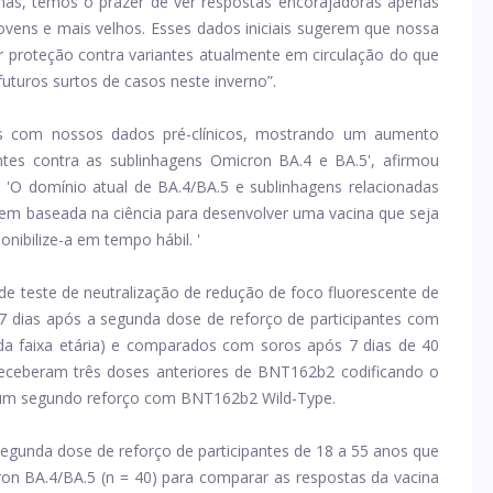
as, temos o prazer de ver respostas encorajadoras apenas
ens e mais velhos. Esses dados iniciais sugerem que nossa
or proteção contra variantes atualmente em circulação do que
futuros surtos de casos neste inverno”.
tes com nossos dados pré-clínicos, mostrando um aumento
antes contra as sublinhagens Omicron BA.4 e BA.5', afirmou
'O domínio atual de BA.4/BA.5 e sublinhagens relacionadas
em baseada na ciência para desenvolver uma vacina que seja
onibilize-a em tempo hábil. '
de teste de neutralização de redução de foco fluorescente de
7 dias após a segunda dose de reforço de participantes com
ada faixa etária) e comparados com soros após 7 dias de 40
receberam três doses anteriores de BNT162b2 codificando o
e um segundo reforço com BNT162b2 Wild-Type.
gunda dose de reforço de participantes de 18 a 55 anos que
on BA.4/BA.5 (n = 40) para comparar as respostas da vacina