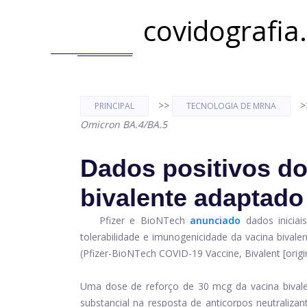
covidografia
>>
>
PRINCIPAL
TECNOLOGIA DE MRNA
Omicron BA.4/BA.5
Dados positivos do
bivalente adaptad
Pfizer e BioNTech
anunciado
dados iniciai
tolerabilidade e imunogenicidade da vacina biva
(Pfizer-BioNTech COVID-19 Vaccine, Bivalent [origi
Uma dose de reforço de 30 mcg da vacina biva
substancial na resposta de anticorpos neutraliza