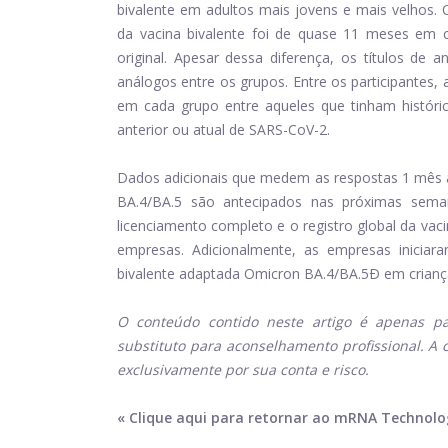
bivalente em adultos mais jovens e mais velhos. 
da vacina bivalente foi de quase 11 meses e
original. Apesar dessa diferença, os títulos de 
análogos entre os grupos. Entre os participantes,
em cada grupo entre aqueles que tinham históric
anterior ou atual de SARS-CoV-2.
Dados adicionais que medem as respostas 1 mês a
BA.4/BA.5 são antecipados nas próximas seman
licenciamento completo e o registro global da va
empresas. Adicionalmente, as empresas iniciara
bivalente adaptada Omicron BA.4/BA.5Ð em crianç
O conteúdo contido neste artigo é apenas pa
substituto para aconselhamento profissional. A 
exclusivamente por sua conta e risco.
« Clique aqui para retornar ao mRNA Technolo