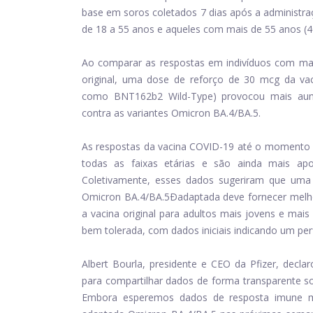
base em soros coletados 7 dias após a administra
de 18 a 55 anos e aqueles com mais de 55 anos (40 
Ao comparar as respostas em indivíduos com mai
original, uma dose de reforço de 30 mcg da va
como BNT162b2 Wild-Type) provocou mais aumen
contra as variantes Omicron BA.4/BA.5.
As respostas da vacina COVID-19 até o momento 
todas as faixas etárias e são ainda mais apoi
Coletivamente, esses dados sugeriram que uma
Omicron BA.4/BA.5Ðadaptada deve fornecer melho
a vacina original para adultos mais jovens e mais
bem tolerada, com dados iniciais indicando um perf
Albert Bourla, presidente e CEO da Pfizer, decl
para compartilhar dados de forma transparente so
Embora esperemos dados de resposta imune ma