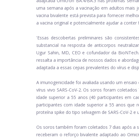
adaptada Omicron BA.4/BA.5 nas próximas seman
uma semana após a vacinação em adultos mais jov
vacina bivalente está prevista para fornecer melh
a vacina original e potencialmente ajudar a conter 
'Essas descobertas preliminares são consisten
substancial na resposta de anticorpos neutraliz
Ugur Sahin, MD, CEO e cofundador da BioNTech. 
ressalta a importância de nossos dados e abordag
adaptada a essas cepas prevalentes do vírus e disp
A imunogenicidade foi avaliada usando um ensaio 
vírus vivo SARS-CoV-2. Os soros foram coletados 
idade superior a 55 anos (40 participantes em c
participantes com idade superior a 55 anos que 
proteína spike do tipo selvagem de SARS-CoV-2 
Os soros também foram coletados 7 dias após a se
receberam o reforço bivalente adaptado ao Omicr