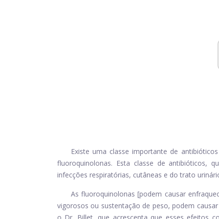
Existe uma classe importante de antibiótico
fluoroquinolonas. Esta classe de antibióticos, qu
infecções respiratórias, cutâneas e do trato urin
As fluoroquinolonas [podem causar enfraque
vigorosos ou sustentação de peso, podem causar 
o Dr. Billet, que acrescenta que esses efeitos 