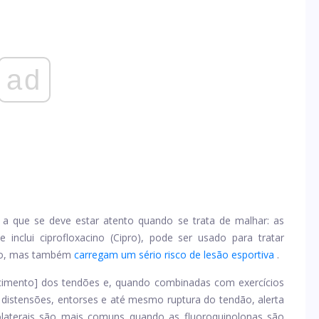
ad
s a que se deve estar atento quando se trata de malhar: as
e inclui
ciprofloxacino
(Cipro), pode ser usado para tratar
ário, mas também
carregam um sério risco de lesão esportiva
.
cimento] dos tendões e, quando combinadas com exercícios
distensões, entorses e até mesmo ruptura do tendão, alerta
colaterais são mais comuns quando as fluoroquinolonas são