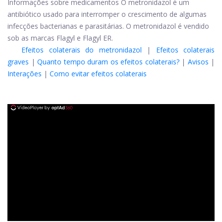
Informações sobre medicamentos O metronidazol é um
antibiótico usado para interromper o crescimento de algumas
infecções bacterianas e parasitárias. O metronidazol é vendido
sob as marcas Flagyl e Flagyl ER.
Efeitos colaterais do metronidazol
|
Efeitos colaterais
graves
|
Quanto tempo duram os efeitos colaterais?
|
Avisos
|
Interações
|
Como evitar efeitos colaterais
ad