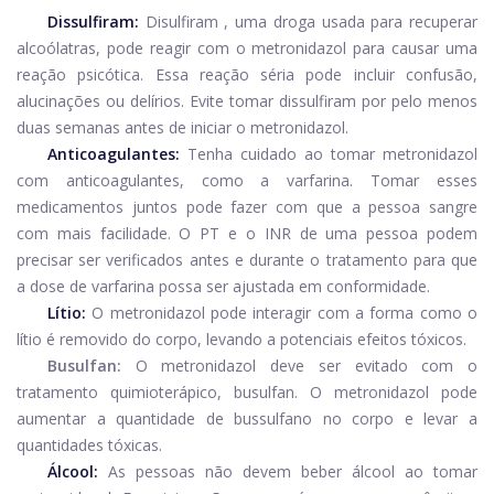
Dissulfiram:
Disulfiram
, uma droga usada para recuperar
alcoólatras, pode reagir com o metronidazol para causar uma
reação psicótica. Essa reação séria pode incluir confusão,
alucinações ou delírios. Evite tomar dissulfiram por pelo menos
duas semanas antes de iniciar o metronidazol.
Anticoagulantes:
Tenha cuidado ao tomar metronidazol
com anticoagulantes, como a varfarina. Tomar esses
medicamentos juntos pode fazer com que a pessoa sangre
com mais facilidade. O PT e o INR de uma pessoa podem
precisar ser verificados antes e durante o tratamento para que
a dose de varfarina possa ser ajustada em conformidade.
Lítio:
O metronidazol pode interagir com a forma como o
lítio é removido do corpo, levando a potenciais efeitos tóxicos.
Busulfan:
O metronidazol deve ser evitado com o
tratamento quimioterápico, busulfan. O metronidazol pode
aumentar a quantidade de bussulfano no corpo e levar a
quantidades tóxicas.
Álcool:
As pessoas não devem beber álcool ao tomar