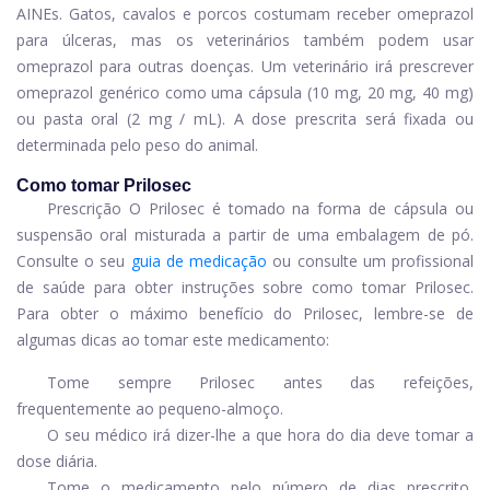
AINEs. Gatos, cavalos e porcos costumam receber omeprazol
para úlceras, mas os veterinários também podem usar
omeprazol para outras doenças. Um veterinário irá prescrever
omeprazol genérico
como uma cápsula (10 mg, 20 mg, 40 mg)
ou pasta oral (2 mg / mL). A dose prescrita será fixada ou
determinada pelo peso do animal.
Como tomar Prilosec
Prescrição O Prilosec é tomado na forma de cápsula ou
suspensão oral misturada a partir de uma embalagem de pó.
Consulte o seu
guia de medicação
ou consulte um profissional
de saúde para obter instruções sobre como tomar Prilosec.
Para obter o máximo benefício do Prilosec, lembre-se de
algumas dicas ao tomar este medicamento:
Tome sempre Prilosec antes das refeições,
frequentemente ao pequeno-almoço.
O seu médico irá dizer-lhe a que hora do dia deve tomar a
dose diária.
Tome o medicamento pelo número de dias prescrito,