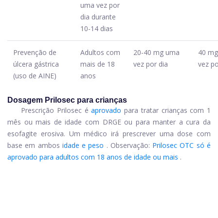
uma vez por
dia durante
10-14 dias
Prevenção de
Adultos com
20-40 mg uma
40 m
úlcera gástrica
mais de 18
vez por dia
vez po
(uso de AINE)
anos
Dosagem Prilosec para crianças
Prescrição Prilosec é
aprovado
para tratar crianças com 1
mês ou mais de idade com DRGE ou para manter a cura da
esofagite erosiva. Um médico irá prescrever uma dose com
base em ambos
idade e peso
. Observação:
Prilosec OTC só é
aprovado para adultos com 18 anos de idade ou mais
.