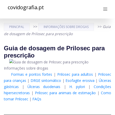
covidografia.pt
>>
>>
Guia
PRINCIPAL
INFORMAÇÕES SOBRE DROGAS
de dosagem de Prilosec para prescrição
Guia de dosagem de Prilosec para
prescrição
Informações sobre drogas
Formas e pontos fortes
|
Prilosec para adultos
|
Prilosec
para crianças
|
DRGE sintomático
|
Esofagite erosiva
|
Úlceras
gástricas
|
Úlceras duodenais
|
H. pylori
|
Condições
hipersecretoras
|
Prilosec para animais de estimação
|
Como
tomar Prilosec
|
FAQs