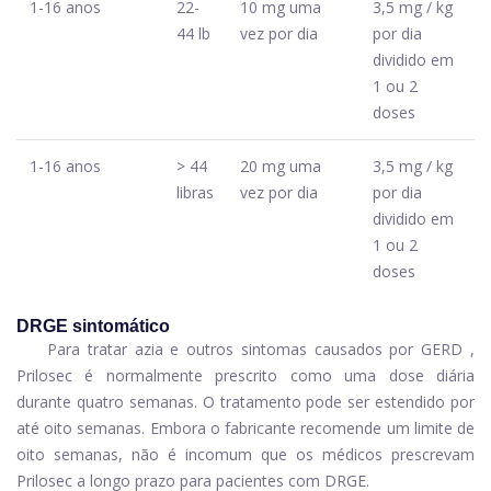
1-16 anos
22-
10 mg uma
3,5 mg / kg
44 lb
vez por dia
por dia
dividido em
1 ou 2
doses
1-16 anos
> 44
20 mg uma
3,5 mg / kg
libras
vez por dia
por dia
dividido em
1 ou 2
doses
DRGE sintomático
Para tratar azia e outros sintomas causados ​​por
GERD
,
Prilosec é normalmente prescrito como uma dose diária
durante quatro semanas. O tratamento pode ser estendido por
até oito semanas. Embora o fabricante recomende um limite de
oito semanas, não é incomum que os médicos prescrevam
Prilosec a longo prazo para pacientes com DRGE.