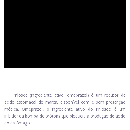
ad
Prilosec (ingrediente ativo: omeprazol) é um redutor de
ácido estomacal de marca, disponível com e sem prescrição
médica. Omeprazol, o ingrediente ativo do Prilosec, é um
inibidor da bomba de prótons que bloqueia a produção de ácido
do estômago.