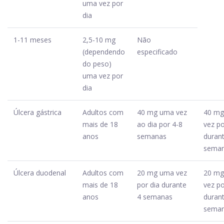
uma vez por
dia
1-11 meses
2,5-10 mg
Não
(dependendo
especificado
do peso)
uma vez por
dia
Úlcera gástrica
Adultos com
40 mg uma vez
40 m
mais de 18
ao dia por 4-8
vez po
anos
semanas
duran
sema
Úlcera duodenal
Adultos com
20 mg uma vez
20 m
mais de 18
por dia durante
vez po
anos
4 semanas
duran
sema