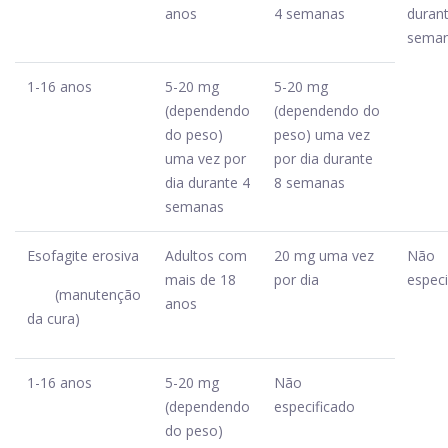
anos
4 semanas
duran
sema
1-16 anos
5-20 mg
5-20 mg
(dependendo
(dependendo do
do peso)
peso) uma vez
uma vez por
por dia durante
dia durante 4
8 semanas
semanas
Esofagite erosiva
Adultos com
20 mg uma vez
Não
mais de 18
por dia
especi
(manutenção
anos
da cura)
1-16 anos
5-20 mg
Não
(dependendo
especificado
do peso)