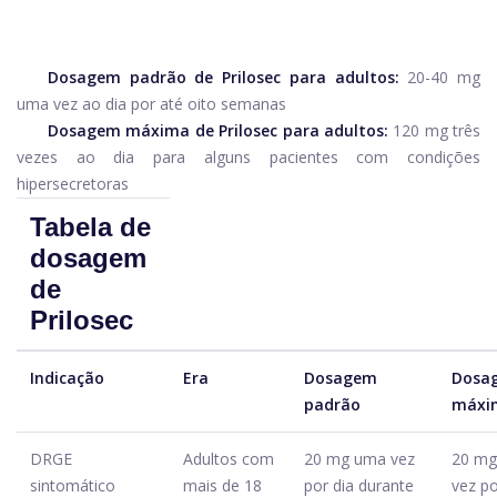
Dosagem padrão de Prilosec para adultos:
20-40 mg
uma vez ao dia por até oito semanas
Dosagem máxima de Prilosec para adultos:
120 mg três
vezes ao dia para alguns pacientes com condições
hipersecretoras
Tabela de
dosagem
de
Prilosec
Indicação
Era
Dosagem
Dosa
padrão
máxi
DRGE
Adultos com
20 mg uma vez
20 m
sintomático
mais de 18
por dia durante
vez po