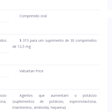
Comprimido oral
idos
$ 315 para um suprimento de 30 comprimidos
de 12,5 mg
Valsartan Price
sio
Agentes que aumentam o potássio
ona,
(suplementos de potássio, espironolactona,
triamtereno, amilorida, heparina)