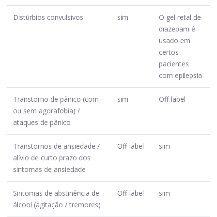
Distúrbios convulsivos
sim
O gel retal de
diazepam é
usado em
certos
pacientes
com epilepsia
Transtorno de pânico (com
sim
Off-label
ou sem agorafobia) /
ataques de pânico
Transtornos de ansiedade /
Off-label
sim
alívio de curto prazo dos
sintomas de ansiedade
Sintomas de abstinência de
Off-label
sim
álcool (agitação / tremores)