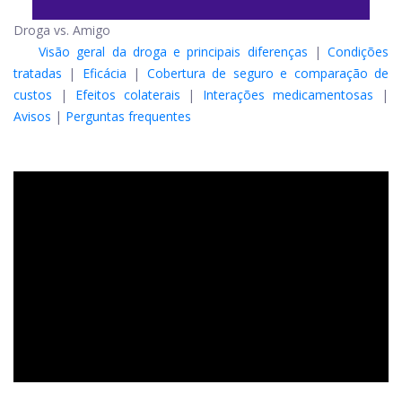
Droga vs. Amigo
Visão geral da droga e principais diferenças
|
Condições
tratadas
|
Eficácia
|
Cobertura de seguro e comparação de
custos
|
Efeitos colaterais
|
Interações medicamentosas
|
Avisos
|
Perguntas frequentes
ad