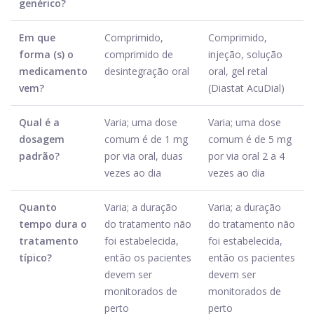
genérico?
Em que
Comprimido,
Comprimido,
forma (s) o
comprimido de
injeção, solução
medicamento
desintegração oral
oral, gel retal
vem?
(Diastat AcuDial)
Qual é a
Varia; uma dose
Varia; uma dose
dosagem
comum é de 1 mg
comum é de 5 mg
padrão?
por via oral, duas
por via oral 2 a 4
vezes ao dia
vezes ao dia
Quanto
Varia; a duração
Varia; a duração
tempo dura o
do tratamento não
do tratamento não
tratamento
foi estabelecida,
foi estabelecida,
típico?
então os pacientes
então os pacientes
devem ser
devem ser
monitorados de
monitorados de
perto
perto