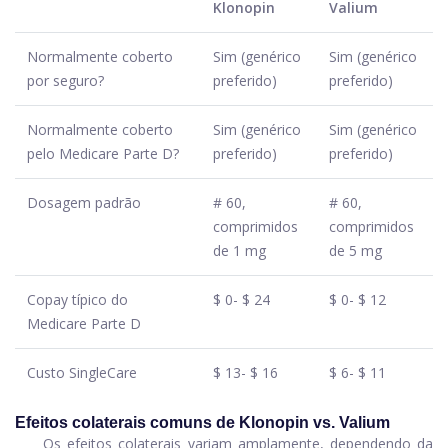
Klonopin
Valium
Normalmente coberto
Sim (genérico
Sim (genérico
por seguro?
preferido)
preferido)
Normalmente coberto
Sim (genérico
Sim (genérico
pelo Medicare Parte D?
preferido)
preferido)
Dosagem padrão
# 60,
# 60,
comprimidos
comprimidos
de 1 mg
de 5 mg
Copay típico do
$ 0- $ 24
$ 0- $ 12
Medicare Parte D
Custo SingleCare
$ 13- $ 16
$ 6- $ 11
Efeitos colaterais comuns de Klonopin vs. Valium
Os efeitos colaterais variam amplamente, dependendo da