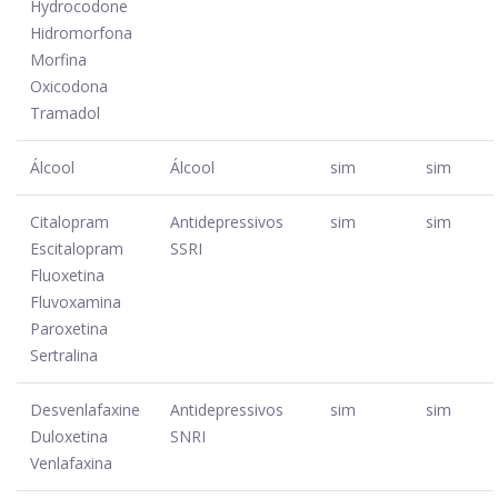
Hydrocodone
Hidromorfona
Morfina
Oxicodona
Tramadol
Álcool
Álcool
sim
sim
Citalopram
Antidepressivos
sim
sim
Escitalopram
SSRI
Fluoxetina
Fluvoxamina
Paroxetina
Sertralina
Desvenlafaxine
Antidepressivos
sim
sim
Duloxetina
SNRI
Venlafaxina