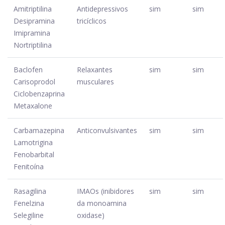
Amitriptilina
Antidepressivos
sim
sim
Desipramina
tricíclicos
Imipramina
Nortriptilina
Baclofen
Relaxantes
sim
sim
Carisoprodol
musculares
Ciclobenzaprina
Metaxalone
Carbamazepina
Anticonvulsivantes
sim
sim
Lamotrigina
Fenobarbital
Fenitoína
Rasagilina
IMAOs (inibidores
sim
sim
Fenelzina
da monoamina
Selegiline
oxidase)