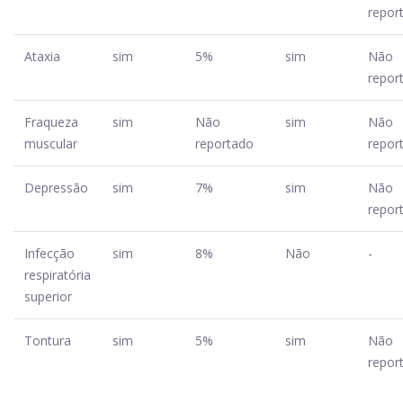
repor
Ataxia
sim
5%
sim
Não
repor
Fraqueza
sim
Não
sim
Não
muscular
reportado
repor
Depressão
sim
7%
sim
Não
repor
Infecção
sim
8%
Não
-
respiratória
superior
Tontura
sim
5%
sim
Não
repor