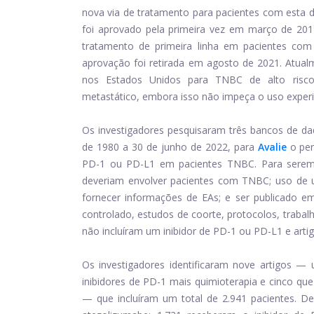
nova via de tratamento para pacientes com esta d
foi aprovado pela primeira vez em março de 2
tratamento de primeira linha em pacientes co
aprovação foi retirada em agosto de 2021. Atual
nos Estados Unidos para TNBC de alto risco, 
metastático, embora isso não impeça o uso experim
Os investigadores pesquisaram três bancos de d
de 1980 a 30 de junho de 2022, para
Avalie
o per
PD-1 ou PD-L1 em pacientes TNBC. Para serem i
deveriam envolver pacientes com TNBC; uso de um
fornecer informações de EAs; e ser publicado em
controlado, estudos de coorte, protocolos, traba
não incluíram um inibidor de PD-1 ou PD-L1 e arti
Os investigadores identificaram nove artigos —
inibidores de PD-1 mais quimioterapia e cinco q
— que incluíram um total de 2.941 pacientes. De