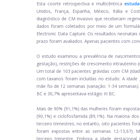
Esta coorte retrospectiva e multicêntrica
estuda
Unidos, França, Espanha, México, Itália e C
diagnóstico de CM invasivo que receberam regime
dados foram coletados por meio de um formulári
Electronic Data Capture. Os resultados neonatais
prazo foram avaliados. Apenas pacientes com conc
O estudo examinou a prevalência de nascimento
gestação), restrições de crescimento intrauterino (
Um total de 103 pacientes grávidas com CM (idad
com taxanos foram incluídas no estudo. A idad
mãe foi de 12 semanas (variação: 1-34 semanas).
BC e 30,7% apresentava estágio III BC.
Mais de 90% (91,1%) das mulheres foram expostas a
(90,1%) e ciclofosfamida (89,1%). Na maioria dos
terceiro trimestres; no entanto, oito pacientes f
foram expostas entre as semanas 12-13,67). M
terceiro trimestre. Embora a idade gestacional