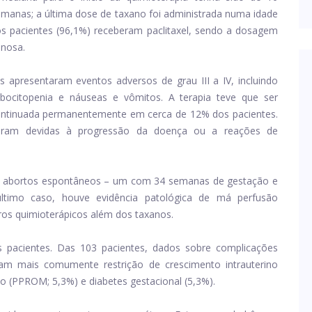
semanas; a última dose de taxano foi administrada numa idade
s pacientes (96,1%) receberam paclitaxel, sendo a dosagem
enosa.
 apresentaram eventos adversos de grau III a IV, incluindo
ombocitopenia e náuseas e vômitos. A terapia teve que ser
ontinuada permanentemente em cerca de 12% dos pacientes.
foram devidas à progressão da doença ou a reações de
ois abortos espontâneos – um com 34 semanas de gestação e
timo caso, houve evidência patológica de má perfusão
ros quimioterápicos além dos taxanos.
pacientes. Das 103 pacientes, dados sobre complicações
uíam mais comumente restrição de crescimento intrauterino
 (PPROM; 5,3%) e diabetes gestacional (5,3%).