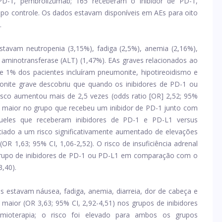
 PD-1, pembrolizumab; 165 receberam o inibidor de PD-1,
rupo controle. Os dados estavam disponíveis em AEs para oito
.
stavam neutropenia (3,15%), fadiga (2,5%), anemia (2,16%),
na aminotransferase (ALT) (1,47%). EAs graves relacionados ao
1% dos pacientes incluíram pneumonite, hipotireoidismo e
monite grave descobriu que quando os inibidores de PD-1 ou
sco aumentou mais de 2,5 vezes (odds ratio [OR] 2,52; 95%
foi maior no grupo que recebeu um inibidor de PD-1 junto com
ueles que receberam inibidores de PD-1 e PD-L1 versus
ociado a um risco significativamente aumentado de elevações
OR 1,63; 95% CI, 1,06-2,52). O risco de insuficiência adrenal
rupo de inibidores de PD-1 ou PD-L1 em ​​comparação com o
,40).
s estavam náusea, fadiga, anemia, diarreia, dor de cabeça e
es maior (OR 3,63; 95% CI, 2,92-4,51) nos grupos de inibidores
oterapia; o risco foi elevado para ambos os grupos