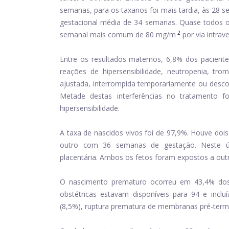
semanas, para os taxanos foi mais tardia, às 28 
gestacional média de 34 semanas. Quase todos o
2
semanal mais comum de 80 mg/m
por via intrav
Entre os resultados maternos, 6,8% dos pacientes
reações de hipersensibilidade, neutropenia, tr
ajustada, interrompida temporariamente ou desc
Metade destas interferências no tratamento 
hipersensibilidade.
A taxa de nascidos vivos foi de 97,9%. Houve d
outro com 36 semanas de gestação. Neste úl
placentária. Ambos os fetos foram expostos a out
O nascimento prematuro ocorreu em 43,4% dos 
obstétricas estavam disponíveis para 94 e incl
(8,5%), ruptura prematura de membranas pré-termo