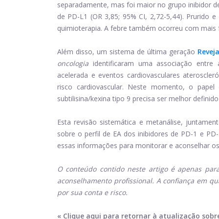
separadamente, mas foi maior no grupo inibidor de
de PD-L1 (OR 3,85; 95% CI, 2,72-5,44). Prurido
quimioterapia. A febre também ocorreu com mais f
Além disso, um sistema de última geração
Revej
oncologia
identificaram uma associação entre 
acelerada e eventos cardiovasculares ateroscler
risco cardiovascular. Neste momento, o papel 
subtilisina/kexina tipo 9 precisa ser melhor defin
Esta revisão sistemática e metanálise, juntame
sobre o perfil de EA dos inibidores de PD-1 e P
essas informações para monitorar e aconselhar o
O conteúdo contido neste artigo é apenas para
aconselhamento profissional. A confiança em qu
por sua conta e risco.
« Clique aqui para retornar à atualização sob