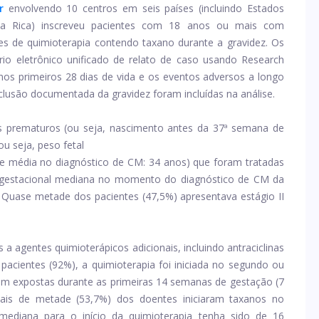
r
envolvendo 10 centros em seis países (incluindo Estados
osta Rica) inscreveu pacientes com 18 anos ou mais com
s de quimioterapia contendo taxano durante a gravidez. Os
o eletrônico unificado de relato de caso usando Research
 nos primeiros 28 dias de vida e os eventos adversos a longo
lusão documentada da gravidez foram incluídas na análise.
s prematuros (ou seja, nascimento antes da 37ª semana de
ou seja, peso fetal
e média no diagnóstico de CM: 34 anos) que foram tratadas
e gestacional mediana no momento do diagnóstico de CM da
 Quase metade dos pacientes (47,5%) apresentava estágio II
 agentes quimioterápicos adicionais, incluindo antraciclinas
 pacientes (92%), a quimioterapia foi iniciada no segundo ou
oram expostas durante as primeiras 14 semanas de gestação (7
ais de metade (53,7%) dos doentes iniciaram taxanos no
 mediana para o início da quimioterapia tenha sido de 16