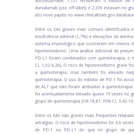
atezolizumabe; 1.721 receberam o inibidor de
durvalumab (uso off-label); e 2.339 estavam no g
dos nove papéis no www.clinicaltrials.gov database
Entre os EAs graves mais comuns identificados e
insuficiência adrenal (1,7%) e elevações da alani
sistema imunológico que ocorreram em menos de 
hipertireoidismo. Uma análise adicional de pneu
PD-L1 foram combinados com quimioterapia, o ri
CI, 1,02-6,26). O risco de hipotireoidismo grave 
a quimioterapia, mas também foi elevado naq
quimioterapia. O uso do inibidor de PD-1 foi ass
de ALT que não foram atribuídas à quimioterapia (
foi acentuadamente elevado quase 19 vezes no g
grupo de quimioterapia (OR 18,81; 95% CI, 3,42-103
Entre os EAs não graves mais frequentes relatado
artralgias. O risco de hipotireoidismo foi 3,6 vez
de PD-1 ou PD-L1 do que no grupo de quimi