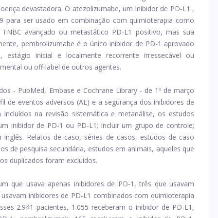
oença devastadora. O atezolizumabe, um inibidor de PD-L1 ,
019 para ser usado em combinação com quimioterapia como
m TNBC avançado ou metastático PD-L1 positivo, mas sua
mente, pembrolizumabe é o único inibidor de PD-1 aprovado
estágio inicial e localmente recorrente irressecável ou
ental ou off-label de outros agentes.
ados - PubMed, Embase e Cochrane Library - de 1º de março
fil de eventos adversos (AE) e a segurança dos inibidores de
ncluídos na revisão sistemática e metanálise, os estudos
 inibidor de PD-1 ou PD-L1; incluir um grupo de controle;
 inglês. Relatos de caso, séries de casos, estudos de caso
lhos de pesquisa secundária, estudos em animais, aqueles que
gos duplicados foram excluídos.
 um que usava apenas inibidores de PD-1, três que usavam
ue usavam inibidores de PD-L1 combinados com quimioterapia
sses 2.941 pacientes, 1.055 receberam o inibidor de PD-L1,