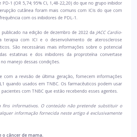
 PD-1 (OR 5,74; 95% CI, 1,48-22,20) do que no grupo inibidor
 e erupção cutânea foram mais comuns com ICIs do que com
requência com os inibidores de PDL-1.
a
publicado na edição de dezembro de 2022 da
JACC Cardio-
a terapia com ICI e o desenvolvimento de aterosclerose
óticos. São necessárias mais informações sobre o potencial
das estatinas e dos inibidores da proproteína convertase
ido no manejo dessas condições.
nte com a revisão de última geração, fornecem informações
D-L1 quando usados ​​em TNBC. Os farmacêuticos podem usar
s pacientes com TNBC que estão recebendo esses agentes.
 fins informativos. O conteúdo não pretende substituir o
alquer informação fornecida neste artigo é exclusivamente
re o câncer de mama.