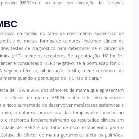
positivo (HER2+) e no papel em evolução das terapias
 MBC
embro da família do fator de crescimento epidérmico de
uperfície de muitas formas de tumores, incluindo câncer de
dois testes de diagnóstico para determinar se o câncer de
mica (IHC), mede os receptores. Se a pontuação IHC for 3+,
câncer é considerado HER2-negativo; se a pontuação for 2+,
 segunda técnica, hibridização in situ, mede o número de
7
ipalmente quando a pontuação do IHC não é clara.
erca de 15% a 20% dos cânceres de mama que apresentam
 o câncer de mama HER2+ tenha sido historicamente
 e risco aumentado de desenvolver metástases sistêmicas e
o ruim, a natureza promissora das terapias direcionadas ao
to e melhorou fundamentalmente os resultados clínicos em
ividade de HER2 é um fator de risco estabelecido para o
ástase do câncer de mama geralmente afeta os pulmões,