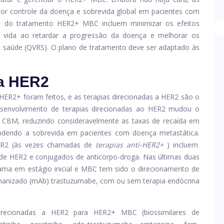
ior controle da doença e sobrevida global em pacientes com
os do tratamento HER2+ MBC incluem minimizar os efeitos
e vida ao retardar a progressão da doença e melhorar os
 à saúde (QVRS). O plano de tratamento deve ser adaptado às
 a HER2
 HER2+ foram feitos, e as terapias direcionadas a HER2 são o
envolvimento de terapias direcionadas ao HER2 mudou o
e CBM, reduzindo consideravelmente as taxas de recaída em
endendo a sobrevida em pacientes com doença metastática.
HER2 (às vezes chamadas de
terapias anti-HER2+
) incluem
 de HER2 e conjugados de anticorpo-droga. Nas últimas duas
ama em estágio inicial e MBC tem sido o direcionamento de
anizado (mAb) trastuzumabe, com ou sem terapia endócrina
irecionadas a HER2 para HER2+ MBC (biossimilares de