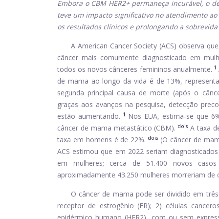
Embora o CBM HER2+ permaneça incurável, o de
teve um impacto significativo no atendimento a
os resultados clínicos e prolongando a sobrevida 
A American Cancer Society (ACS) observa qu
câncer mais comumente diagnosticado em mulh
1
todos os novos cânceres femininos anualmente.
de mama ao longo da vida é de 13%, represent
segunda principal causa de morte (após o cânc
graças aos avanços na pesquisa, detecção precoce
1
estão aumentando.
Nos EUA, estima-se que 6% 
dois
câncer de mama metastático (CBM).
A taxa d
dois
taxa em homens é de 22%.
(O câncer de mama
ACS estimou que em 2022 seriam diagnosticados
em mulheres; cerca de 51.400 novos casos d
aproximadamente 43.250 mulheres morreriam de 
O câncer de mama pode ser dividido em três 
receptor de estrogênio (ER); 2) células cance
epidérmico humano (HER2), com ou sem express