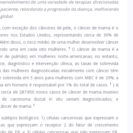
senvolvimento de uma variedade de terapias direcionadas
o paciente, retardando a progressão da doença, melhorando
global.
e, com exceção dos cânceres de pele, o câncer de mama é o
eres nos Estados Unidos, representando cerca de 30% de
Além disso, o risco médio de uma mulher desenvolver câncer
1
ando uma em cada oito mulheres.
O câncer de mama é a
er de pulmão) em mulheres norte-americanas; no entanto,
, diagnóstico e intervenção clínica, as taxas de sobrevida
das mulheres diagnosticadas inicialmente com câncer têm
e sobrevida em 5 anos para mulheres com MBC é de 29%; a
1
 em homens é responsável por 1% do total de casos.
) A
 cerca de 287.850 novos casos de câncer de mama invasivo
e carcinoma ductal in situ seriam diagnosticados; e
1
câncer de mama.
subtipos biológicos: 1) células cancerosas que expressam o
rosas que expressam o receptor 2 do fator de crescimento
ão de ER; e 3) células cancerosas que não expressam ER,