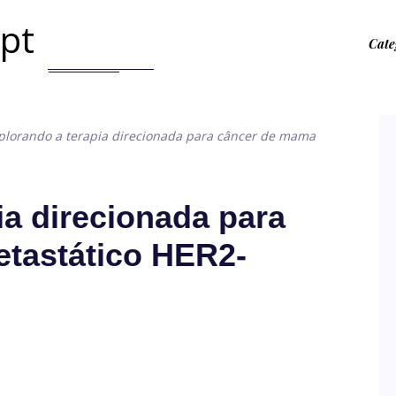
.pt
Cate
plorando a terapia direcionada para câncer de mama
ia direcionada para
tastático HER2-