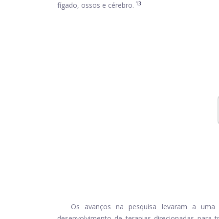
13
fígado, ossos e cérebro.
Os avanços na pesquisa levaram a uma 
desenvolvimento de terapias direcionadas para 