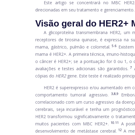
Este artigo se concentrará no MBC HER2-
direcionadas em seu tratamento e gerenciamento.
Visão geral do HER2+
A glicoproteína transmembrana HER2, um m
receptores de tirosina quinase, é expressa na s
5.6
mama, gástrico, pulmão e colorretal.
Existem 
mama é HER2+. A primeira técnica, imuno-histoquí
o câncer é HER2+; se a pontuação for 0 ou 1, o 
7
avaliações e testes adicionais são garantidos.
A
cópias do
HER2
gene. Este teste é realizado princ
HER2 é superexpresso e/ou aumentado em c
3,8,9
comportamento tumoral agressivo.
Embora
correlacionado com um curso agressivo da doença
cerebrais, seja incurável e tenha um prognóstic
HER2 transformou significativamente o tratamen
10.11
muitos pacientes com MBC HER2+.
A posit
12
desenvolvimento de metástase cerebral.
A met