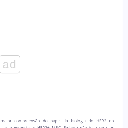
ad
maior compreensão do papel da biologia do HER2 no
tratar e gerenciar o HER2+ MBC. Embora não haja cura, as