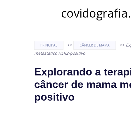
covidografia
>>
>>
Ex
PRINCIPAL
CÂNCER DE MAMA
metastático HER2-positivo
Explorando a terap
câncer de mama me
positivo