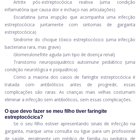
Artrite pós-estreptocócica reativa (uma condição
inflamatória que causa dor e inchaço nas articulações)
Escarlatina (uma erupção que acompanha uma infecção
estreptocócica juntamente com sintomas de garganta
estreptocócica)
Síndrome do choque tóxico estreptocócico (uma infecção
bacteriana rara, mas grave)
Glomerulonefrite aguda (um tipo de doença renal)
Transtorno neuropsiquiátrico autoimune pediátrico (uma
condição neurológica e psiquiátrica)
Como a maioria dos casos de faringite estreptocócica é
tratada com antibióticos antes de progredir, essas
complicações são raras. As crianças mais velhas costumam
eliminar a infecção sem antibióticos, sem essas complicações.
O que devo fazer se meu filho tiver faringite
estreptocócica?
Se o seu filho estiver apresentando sinais de infecção na
garganta, marque uma consulta ou ligue para um profissional
de saúde, geralmente um médico de família ou pediatra, de