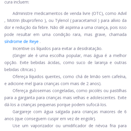
cura incluem:
Administre medicamentos de venda livre (OTC), como
Advil
,
Motrin
(
ibuprofeno
), ou
Tylenol
(
paracetamol
) para alívio da
dor e redução da febre. Não dê aspirina a uma criança, pois isso
pode resultar em uma condição rara, mas grave, chamada
síndrome de Reye
.
Incentive os líquidos para evitar a desidratação.
(Ginger ale é uma escolha popular, mas água é a melhor
opção. Evite bebidas ácidas, como suco de laranja e outras
bebidas cítricas.)
Ofereça líquidos quentes, como chá de limão sem cafeína,
e adicione mel (para crianças com mais de 2 anos).
Ofereça guloseimas congeladas, como picolés ou pastilhas
para a garganta para crianças mais velhas e adolescentes. Evite
dá-los a crianças pequenas porque podem sufocá-los.
Gargareje com água salgada para crianças maiores de 6
anos (que conseguem cuspir em vez de engolir).
Use um vaporizador ou umidificador de névoa fria para