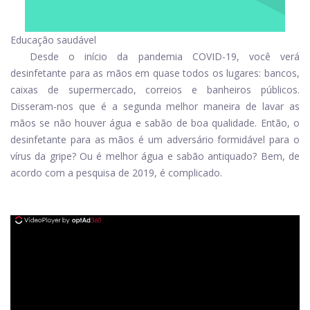
Educação saudável
Desde o início da pandemia COVID-19, você verá
desinfetante para as mãos em quase todos os lugares: bancos,
caixas de supermercado, correios e banheiros públicos.
Disseram-nos que é a segunda melhor maneira de lavar as
mãos se não houver água e sabão de boa qualidade. Então, o
desinfetante para as mãos é um adversário formidável para o
vírus da gripe? Ou é melhor água e sabão antiquado? Bem, de
acordo com a pesquisa de 2019, é complicado.
ad