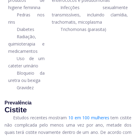
produtos de
enterococos e pseudomonas
higiene feminina
Infecções sexualmente
Pedras nos
transmissíveis, incluindo clamídia,
rins
trachomatis, micoplasma
Diabetes
Trichomonas (parasita)
Radiação,
quimioterapia e
medicamentos
Uso de um
cateter urinário
Bloqueio da
uretra ou bexiga
Gravidez
Prevalência
Cistite
Estudos recentes mostram
10 em 100 mulheres
tem cistite
não complicada pelo menos uma vez por ano, metade dos
quais terá cistite novamente dentro de um ano. De acordo com