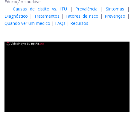
Educação saudável
Causas de cistite vs. ITU
|
Prevalência
|
Sintomas
|
Diagnóstico
|
Tratamentos
|
Fatores de risco
|
Prevenção
|
Quando ver um medico
|
FAQs
|
Recursos
ad