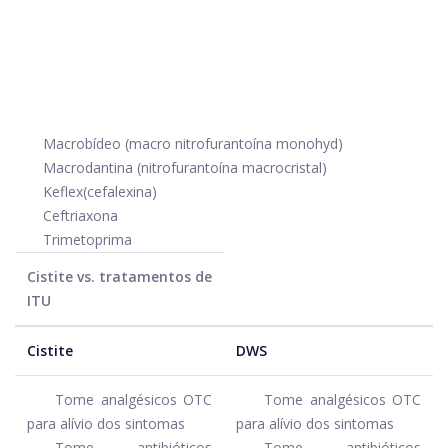
Macrobídeo (macro nitrofurantoína monohyd)
Macrodantina (nitrofurantoína macrocristal)
Keflex
(cefalexina)
Ceftriaxona
Trimetoprima
Cistite vs. tratamentos de
ITU
Cistite
DWS
Tome analgésicos OTC
Tome analgésicos OTC
para alívio dos sintomas
para alívio dos sintomas
Tome antibióticos
Tome antibióticos