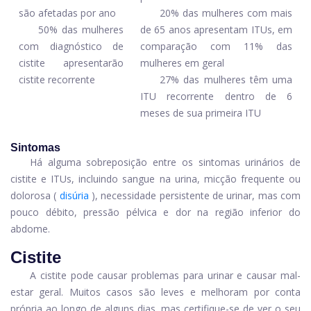
são afetadas por ano
20% das mulheres com mais
50% das mulheres
de 65 anos apresentam ITUs, em
com diagnóstico de
comparação com 11% das
cistite apresentarão
mulheres em geral
cistite recorrente
27% das mulheres têm uma
ITU recorrente dentro de 6
meses de sua primeira ITU
Sintomas
Há alguma sobreposição entre os sintomas urinários de
cistite e ITUs, incluindo sangue na urina, micção frequente ou
dolorosa (
disúria
), necessidade persistente de urinar, mas com
pouco débito, pressão pélvica e dor na região inferior do
abdome.
Cistite
A cistite pode causar problemas para urinar e causar mal-
estar geral. Muitos casos são leves e melhoram por conta
própria ao longo de alguns dias, mas certifique-se de ver o seu