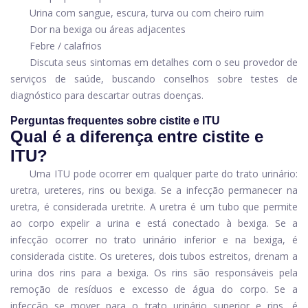
Urina com sangue, escura, turva ou com cheiro ruim
Dor na bexiga ou áreas adjacentes
Febre / calafrios
Discuta seus sintomas em detalhes com o seu provedor de
serviços de saúde, buscando conselhos sobre testes de
diagnóstico para descartar outras doenças.
Perguntas frequentes sobre cistite e ITU
Qual é a diferença entre cistite e
ITU?
Uma ITU pode ocorrer em qualquer parte do trato urinário:
uretra, ureteres, rins ou bexiga. Se a infecção permanecer na
uretra, é considerada uretrite. A uretra é um tubo que permite
ao corpo expelir a urina e está conectado à bexiga. Se a
infecção ocorrer no trato urinário inferior e na bexiga, é
considerada cistite. Os ureteres, dois tubos estreitos, drenam a
urina dos rins para a bexiga. Os rins são responsáveis ​​pela
remoção de resíduos e excesso de água do corpo. Se a
infecção se mover para o trato urinário superior e rins, é