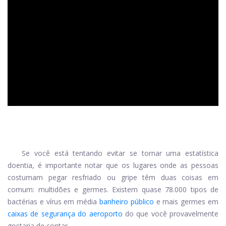
ad
Se você está tentando evitar se tornar uma estatística
doentia, é importante notar que os lugares onde as pessoas
costumam pegar resfriado ou gripe têm duas coisas em
comum: multidões e germes. Existem quase 78.000 tipos de
bactérias e vírus em média
banheiro público
e mais germes em
caixas de segurança do aeroporto
do que você provavelmente
gostaria de contar.