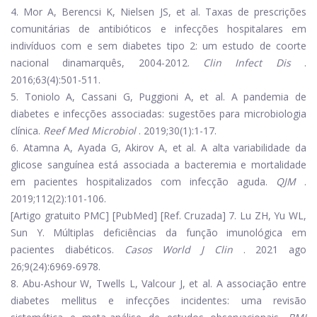
4. Mor A, Berencsi K, Nielsen JS, et al. Taxas de prescrições
comunitárias de antibióticos e infecções hospitalares em
indivíduos com e sem diabetes tipo 2: um estudo de coorte
nacional dinamarquês, 2004-2012.
Clin Infect Dis
.
2016;63(4):501-511.
5. Toniolo A, Cassani G, Puggioni A, et al. A pandemia de
diabetes e infecções associadas: sugestões para microbiologia
clínica.
Reef Med Microbiol
. 2019;30(1):1-17.
6. Atamna A, Ayada G, Akirov A, et al. A alta variabilidade da
glicose sanguínea está associada a bacteremia e mortalidade
em pacientes hospitalizados com infecção aguda.
QJM
.
2019;112(2):101-106.
[Artigo gratuito PMC] [PubMed] [Ref. Cruzada] 7. Lu ZH, Yu WL,
Sun Y. Múltiplas deficiências da função imunológica em
pacientes diabéticos.
Casos World J Clin
. 2021 ago
26;9(24):6969-6978.
8. Abu-Ashour W, Twells L, Valcour J, et al. A associação entre
diabetes mellitus e infecções incidentes: uma revisão