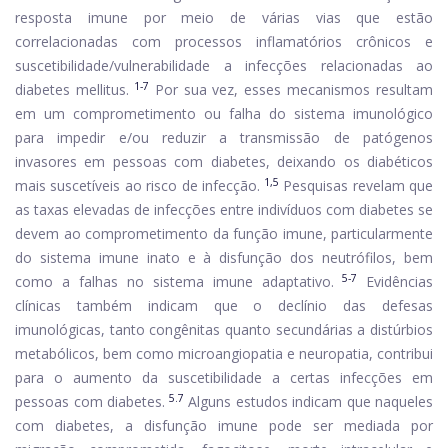
resposta imune por meio de várias vias que estão
correlacionadas com processos inflamatórios crônicos e
suscetibilidade/vulnerabilidade a infecções relacionadas ao
1-7
diabetes mellitus.
Por sua vez, esses mecanismos resultam
em um comprometimento ou falha do sistema imunológico
para impedir e/ou reduzir a transmissão de patógenos
invasores em pessoas com diabetes, deixando os diabéticos
1,5
mais suscetíveis ao risco de infecção.
Pesquisas revelam que
as taxas elevadas de infecções entre indivíduos com diabetes se
devem ao comprometimento da função imune, particularmente
do sistema imune inato e à disfunção dos neutrófilos, bem
5-7
como a falhas no sistema imune adaptativo.
Evidências
clínicas também indicam que o declínio das defesas
imunológicas, tanto congênitas quanto secundárias a distúrbios
metabólicos, bem como microangiopatia e neuropatia, contribui
para o aumento da suscetibilidade a certas infecções em
5.7
pessoas com diabetes.
Alguns estudos indicam que naqueles
com diabetes, a disfunção imune pode ser mediada por