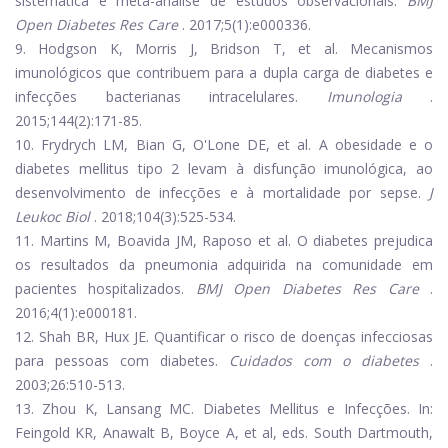
sistemática e meta-análise de estudos observacionais.
BMJ
Open Diabetes Res Care
. 2017;5(1):e000336.
9. Hodgson K, Morris J, Bridson T, et al. Mecanismos
imunológicos que contribuem para a dupla carga de diabetes e
infecções bacterianas intracelulares.
Imunologia
.
2015;144(2):171-85.
10. Frydrych LM, Bian G, O'Lone DE, et al. A obesidade e o
diabetes mellitus tipo 2 levam à disfunção imunológica, ao
desenvolvimento de infecções e à mortalidade por sepse.
J
Leukoc Biol
. 2018;104(3):525-534.
11. Martins M, Boavida JM, Raposo et al. O diabetes prejudica
os resultados da pneumonia adquirida na comunidade em
pacientes hospitalizados.
BMJ Open Diabetes Res Care
.
2016;4(1):e000181.
12. Shah BR, Hux JE. Quantificar o risco de doenças infecciosas
para pessoas com diabetes.
Cuidados com o diabetes
.
2003;26:510-513.
13. Zhou K, Lansang MC. Diabetes Mellitus e Infecções. In:
Feingold KR, Anawalt B, Boyce A, et al, eds. South Dartmouth,