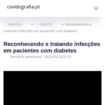
covidografia.pt
>>
>>
Reconhecendo e
PRINCIPAL
DIABETES
tratando infecções em pacientes com diabetes
Reconhecendo e tratando infecções
em pacientes com diabetes
farmácia americana
. 2022;47(12):25-31.
ad