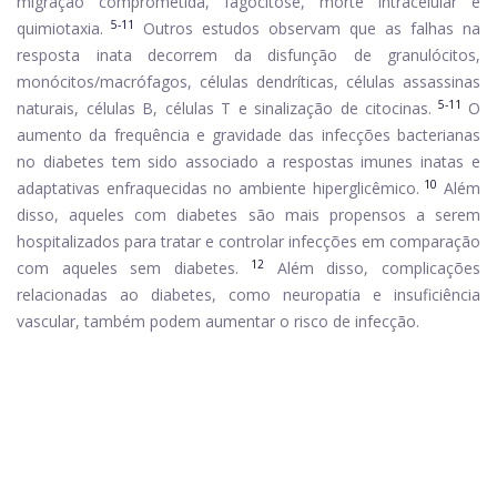
migração comprometida, fagocitose, morte intracelular e
5-11
quimiotaxia.
Outros estudos observam que as falhas na
resposta inata decorrem da disfunção de granulócitos,
monócitos/macrófagos, células dendríticas, células assassinas
5-11
naturais, células B, células T e sinalização de citocinas.
O
aumento da frequência e gravidade das infecções bacterianas
no diabetes tem sido associado a respostas imunes inatas e
10
adaptativas enfraquecidas no ambiente hiperglicêmico.
Além
disso, aqueles com diabetes são mais propensos a serem
hospitalizados para tratar e controlar infecções em comparação
12
com aqueles sem diabetes.
Além disso, complicações
relacionadas ao diabetes, como neuropatia e insuficiência
vascular, também podem aumentar o risco de infecção.