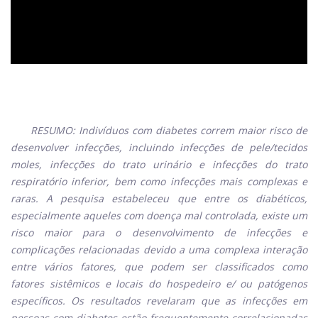
RESUMO:
Indivíduos com diabetes correm maior risco de
desenvolver infecções, incluindo infecções de pele/tecidos
moles, infecções do trato urinário e infecções do trato
respiratório inferior, bem como infecções mais complexas e
raras. A pesquisa estabeleceu que entre os diabéticos,
especialmente aqueles com doença mal controlada, existe um
risco maior para o desenvolvimento de infecções e
complicações relacionadas devido a uma complexa interação
entre vários fatores, que podem ser classificados como
fatores sistêmicos e locais do hospedeiro e/ ou patógenos
específicos. Os resultados revelaram que as infecções em
pessoas com diabetes estão frequentemente correlacionadas