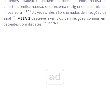
pacientes diabéticos incluem pielonefrite enfisematosa e
colecistite enfisematosa, otite externa maligna e mucormicose
17.31
rinocerebral.
Às vezes, eles são chamados de infecções de
31
sinal.
MESA 2
descreve exemplos de infecções comuns em
5,13,17,26-33
pacientes com diabetes.
ad