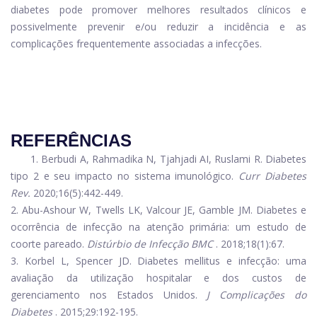
diabetes pode promover melhores resultados clínicos e
possivelmente prevenir e/ou reduzir a incidência e as
complicações frequentemente associadas a infecções.
REFERÊNCIAS
1. Berbudi A, Rahmadika N, Tjahjadi AI, Ruslami R. Diabetes
tipo 2 e seu impacto no sistema imunológico.
Curr Diabetes
Rev.
2020;16(5):442-449.
2. Abu-Ashour W, Twells LK, Valcour JE, Gamble JM. Diabetes e
ocorrência de infecção na atenção primária: um estudo de
coorte pareado.
Distúrbio de Infecção BMC
. 2018;18(1):67.
3. Korbel L, Spencer JD. Diabetes mellitus e infecção: uma
avaliação da utilização hospitalar e dos custos de
gerenciamento nos Estados Unidos.
J Complicações do
Diabetes
. 2015;29:192-195.