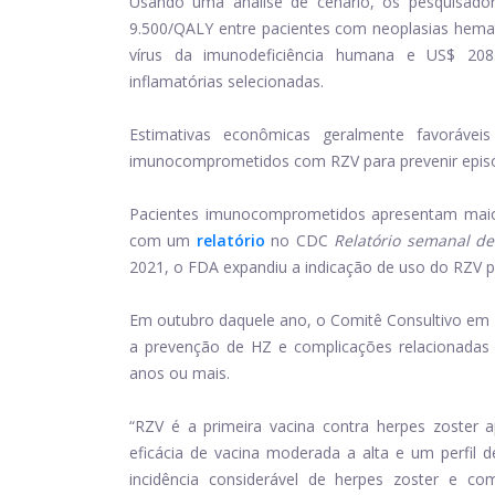
Usando uma análise de cenário, os pesquisado
9.500/QALY entre pacientes com neoplasias hema
vírus da imunodeficiência humana e US$ 20
inflamatórias selecionadas.
Estimativas econômicas geralmente favorávei
imunocomprometidos com RZV para prevenir episó
Pacientes imunocomprometidos apresentam maior
com um
relatório
no CDC
Relatório semanal d
2021, o FDA expandiu a indicação de uso do RZV pa
Em outubro daquele ano, o Comitê Consultivo em
a prevenção de HZ e complicações relacionadas
anos ou mais.
“RZV é a primeira vacina contra herpes zoste
eficácia de vacina moderada a alta e um perfil d
incidência considerável de herpes zoster e co