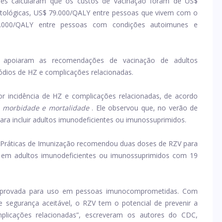
res calcularam que os custos de vacinação foram de US$
tológicas, US$ 79.000/QALY entre pessoas que vivem com o
8.000/QALY entre pessoas com condições autoimunes e
s ​​apoiaram as recomendações de vacinação de adultos
dios de HZ e complicações relacionadas.
 incidência de HZ e complicações relacionadas, de acordo
e morbidade e mortalidade
. Ele observou que, no verão de
ra incluir adultos imunodeficientes ou imunossuprimidos.
 Práticas de Imunização recomendou duas doses de RZV para
 em adultos imunodeficientes ou imunossuprimidos com 19
r aprovada para uso em pessoas imunocomprometidas. Com
e segurança aceitável, o RZV tem o potencial de prevenir a
mplicações relacionadas”, escreveram os autores do CDC,