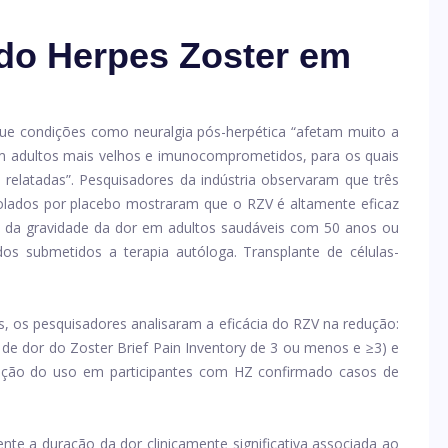
 do Herpes Zoster em
e condições como neuralgia pós-herpética “afetam muito a
em adultos mais velhos e imunocomprometidos, para os quais
relatadas”. Pesquisadores da indústria observaram que três
trolados por placebo mostraram que o RZV é altamente eficaz
 da gravidade da dor em adultos saudáveis ​​com 50 anos ou
 submetidos a terapia autóloga. Transplante de células-
os, os pesquisadores analisaram a eficácia do RZV na redução:
e de dor do Zoster Brief Pain Inventory de 3 ou menos e ≥3) e
ação do uso em participantes com HZ confirmado casos de
nte a duração da dor clinicamente significativa associada ao