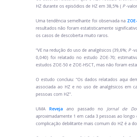
HZ durante os episódios de HZ em 38,5% (
P
-valo
Uma tendência semelhante foi observada na
ZOE
resultados não foram estatisticamente significativ
os casos de descoberta muito raros.
“VE na redução do uso de analgésicos (39,6%;
P
-v
0,040) foi relatado no estudo ZOE-70; estimati
estudos ZOE-50 e ZOE-HSCT, mas não foram estatis
O estudo concluiu: “Os dados relatados aqui d
associada ao HZ e no uso de analgésicos em ca
pessoas com HZ”.
UMA
Reveja
ano passado no
Jornal de Do
aproximadamente 1 em cada 3 pessoas ao longo d
complicação debilitante mais comum do HZ é a dor