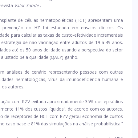
revista
Valor Saúde
.
nsplante de células hematopoiéticas (HCT) apresentam uma
a prevenção do HZ foi estudada em ensaios clínicos. Os
ade para calcular as taxas de custo-efetividade incrementais
tratégia de não vacinação entre adultos de 19 a 49 anos.
ulados até os 50 anos de idade usando a perspectiva do setor
ajustado pela qualidade (QALY) ganho.
om análises de cenário representando pessoas com outras
idades hematológicas, vírus da imunodeficiência humana e
 os autores.
inação com RZV evitaria aproximadamente 35% dos episódios
ente 11% dos custos líquidos”, de acordo com os autores.
ão de receptores de HCT com RZV gerou economia de custos
no caso base e 81% das simulações na análise probabilística.”