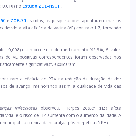
r: 0,010) no
Estudo ZOE-HSCT
.
-50
e
ZOE-70
estudos, os pesquisadores apontaram, mas os
os devido à alta eficácia da vacina (VE) contra o HZ, tornando
alor: 0,008) e tempo de uso do medicamento (49,3%,
P
-valor:
vas de VE positivas correspondentes foram observadas nos
ticamente significativas”, explicaram.
emonstram a eficácia do RZV na redução da duração da dor
sos de avanço, melhorando assim a qualidade de vida das
enças Infecciosas
observou, “Herpes zoster (HZ) afeta
a vida, e o risco de HZ aumenta com o aumento da idade. A
 neuropática crônica da neuralgia pós-herpética (NPH).