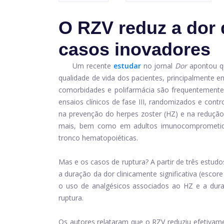
O RZV reduz a dor
casos inovadores
Um recente
estudar
no jornal
Dor
apontou qu
qualidade de vida dos pacientes, principalmente 
comorbidades e polifarmácia são frequentemente 
ensaios clínicos de fase III, randomizados e con
na prevenção do herpes zoster (HZ) e na redução
mais, bem como em adultos imunocomprometidos
tronco hematopoiéticas.
Mas e os casos de ruptura? A partir de três estud
a duração da dor clinicamente significativa (escor
o uso de analgésicos associados ao HZ e a dur
ruptura.
Os autores relataram que o RZV reduziu efetivame