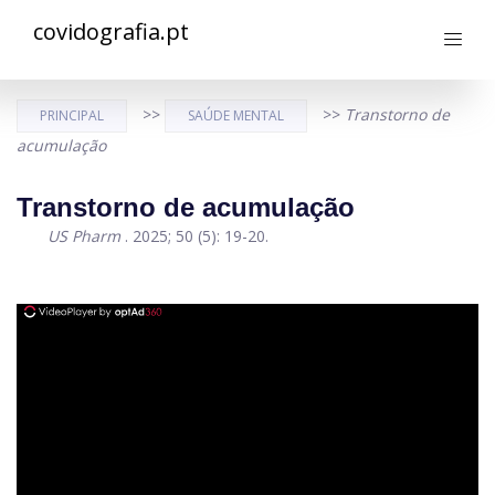
covidografia.pt
>>
>>
Transtorno de
PRINCIPAL
SAÚDE MENTAL
acumulação
Transtorno de acumulação
US Pharm
. 2025; 50 (5): 19-20.
ad