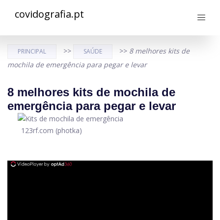
covidografia.pt
>>
>>
8 melhores kits de
PRINCIPAL
SAÚDE
mochila de emergência para pegar e levar
8 melhores kits de mochila de
emergência para pegar e levar
123rf.com (photka)
ad