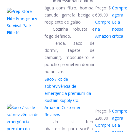
Impressionante kit de
água com filtro, bomba,
Preço:
$
Compre
canudo, garrafa, bexiga e
699,99
agora
recipiente de galão.
Compre
Leia
Cozinha robusta e
na
nossa
fogo definido.
Amazon
crítica
Tenda, saco de
dormir, tapete de
camping, mosquiteiro e
poncho prometem dormir
ao ar livre.
Saco / kit de
sobrevivência de
emergência premium da
Sustain Supply Co.
Amazon Customer
Preço:
$
Compre
Reviews
299,00
agora
Um kit bem
Compre
Leia
abastecido para você e