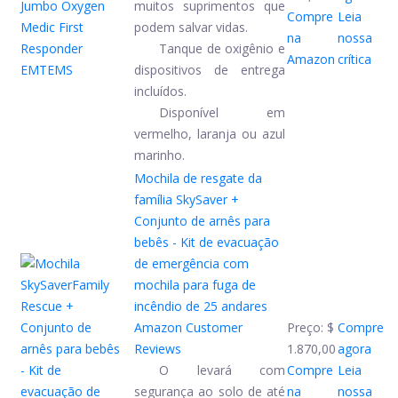
muitos suprimentos que
Compre
Leia
podem salvar vidas.
na
nossa
Tanque de oxigênio e
Amazon
crítica
dispositivos de entrega
incluídos.
Disponível em
vermelho, laranja ou azul
marinho.
Mochila de resgate da
família SkySaver +
Conjunto de arnês para
bebês - Kit de evacuação
de emergência com
mochila para fuga de
incêndio de 25 andares
Amazon Customer
Preço:
$
Compre
Reviews
1.870,00
agora
O levará com
Compre
Leia
segurança ao solo de até
na
nossa