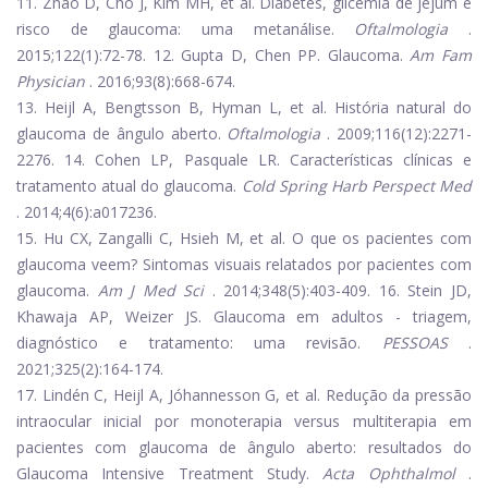
11. Zhao D, Cho J, Kim MH, et al. Diabetes, glicemia de jejum e
risco de glaucoma: uma metanálise.
Oftalmologia
.
2015;122(1):72-78.
12. Gupta D, Chen PP. Glaucoma.
Am Fam
Physician
. 2016;93(8):668-674.
13. Heijl A, Bengtsson B, Hyman L, et al. História natural do
glaucoma de ângulo aberto.
Oftalmologia
. 2009;116(12):2271-
2276.
14. Cohen LP, Pasquale LR. Características clínicas e
tratamento atual do glaucoma.
Cold Spring Harb Perspect Med
. 2014;4(6):a017236.
15. Hu CX, Zangalli C, Hsieh M, et al. O que os pacientes com
glaucoma veem? Sintomas visuais relatados por pacientes com
glaucoma.
Am J Med Sci
. 2014;348(5):403-409.
16. Stein JD,
Khawaja AP, Weizer JS. Glaucoma em adultos - triagem,
diagnóstico e tratamento: uma revisão.
PESSOAS
.
2021;325(2):164-174.
17. Lindén C, Heijl A, Jóhannesson G, et al. Redução da pressão
intraocular inicial por monoterapia versus multiterapia em
pacientes com glaucoma de ângulo aberto: resultados do
Glaucoma Intensive Treatment Study.
Acta Ophthalmol
.