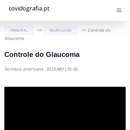
covidografia.pt
>>
>>
Controle do
PRINCIPAL
NEUROLOGIA
Glaucoma
Controle do Glaucoma
farmácia americana
. 2023;48(1):30-36.
ad