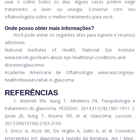
usar o colírio todos os dias. Alguns casos podem exigir
tratamento a laser ou cirurgia. Converse com seu
oftalmologista sobre o melhor tratamento para você.
Onde posso obter mais informações?
Você pode visitar os seguintes sites para suporte e recursos
adicionais:
National Institutes of Health, National Eye Institute:
www.nei.nih.gov/learn-about-eye-health/eye-conditions-and-
diseases/glaucoma
Academia Americana de Oftalmologia:
www.aao.org/eye-
health/diseases/what-is-glaucoma
REFERÊNCIAS
1. Weinreb RN, Aung T, Medeiros FA. Fisiopatologia e
tratamento do glaucoma.
PESSOAS
. 2014;311(18):1901-1911.
2.
Jonas JB, Aung T, Bourne RR, et al. Glaucoma.
Lanceta
.
2017;390(10108):2183-2193.
3. Greco A, Rizzo MI, De Virgilio A, Gallo A, et al. Conceitos
emergentes em glaucoma e revisão da literatura.
Am J Med
.