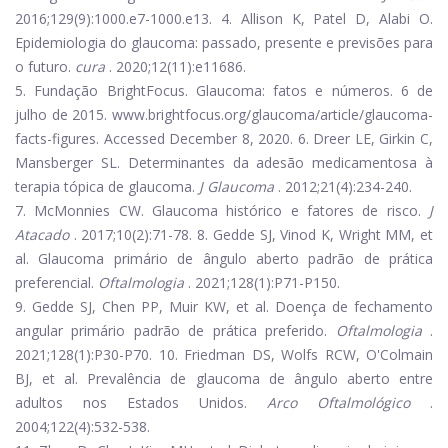
2016;129(9):1000.e7-1000.e13.
4. Allison K, Patel D, Alabi O.
Epidemiologia do glaucoma: passado, presente e previsões para
o futuro.
cura
. 2020;12(11):e11686.
5. Fundação BrightFocus. Glaucoma: fatos e números. 6 de
julho de 2015.
www.brightfocus.org/glaucoma/article/glaucoma-
facts-figures
. Accessed December 8, 2020.
6. Dreer LE, Girkin C,
Mansberger SL. Determinantes da adesão medicamentosa à
terapia tópica de glaucoma.
J Glaucoma
. 2012;21(4):234-240.
7. McMonnies CW. Glaucoma histórico e fatores de risco.
J
Atacado
. 2017;10(2):71-78.
8. Gedde SJ, Vinod K, Wright MM, et
al. Glaucoma primário de ângulo aberto padrão de prática
preferencial.
Oftalmologia
. 2021;128(1):P71-P150.
9. Gedde SJ, Chen PP, Muir KW, et al. Doença de fechamento
angular primário padrão de prática preferido.
Oftalmologia
.
2021;128(1):P30-P70.
10. Friedman DS, Wolfs RCW, O'Colmain
BJ, et al. Prevalência de glaucoma de ângulo aberto entre
adultos nos Estados Unidos.
Arco Oftalmológico
.
2004;122(4):532-538.