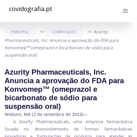
covidografia.pt
>>
>>
Azurity
PRINCIPAL
COMPOSIÇÃO
Pharmaceuticals, Inc. Anuncia a aprovação do FDA para
Konvomep™ (omeprazol e bicarbonato de sódio para
suspensão oral)
Azurity Pharmaceuticals, Inc.
Anuncia a aprovação do FDA para
Konvomep™ (omeprazol e
bicarbonato de sódio para
suspensão oral)
Woburn, MA (2 de setembro de 2022)—
A Azurity Pharmaceuticals, uma empresa farmacêutica
focada no desenvolvimento de formas farmacêuticas
inovadoras e formulações de produtos para atender às