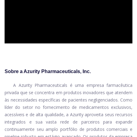
ad
Sobre a Azurity Pharmaceuticals, Inc.
A Azurity Pharmaceuticals é uma empresa farmacêutica
privada que se concentra em produtos inovadores que atendem
às necessidades específicas de pacientes negligenciados. Como
líder do setor no fornecimento de medicamentos exclusivos,
acessíveis e de alta qualidade, a Azurity aproveita seus recursos
integrados e sua vasta rede de parceiros para expandir
continuamente seu amplo portfólio de produtos comerciais e
pipeline robusto em estágio avançado. Os produtos da empresa