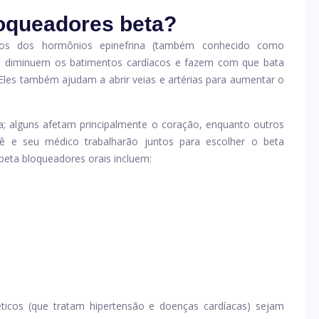
oqueadores beta?
tos dos hormônios epinefrina (também conhecido como
res diminuem os batimentos cardíacos e fazem com que bata
 Eles também ajudam a abrir veias e artérias para aumentar o
a; alguns afetam principalmente o coração, enquanto outros
ê e seu médico trabalharão juntos para escolher o beta
beta bloqueadores orais incluem:
ticos (que tratam hipertensão e doenças cardíacas) sejam