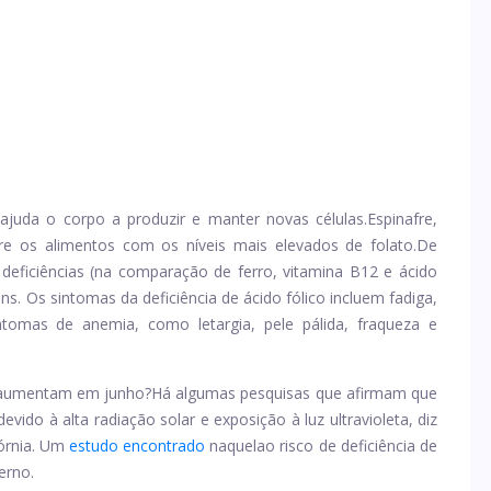
ajuda o corpo a produzir e manter novas células.
Espinafre,
re os alimentos com os níveis mais elevados de folato.
De
eficiências (na comparação de ferro, vitamina B12 e ácido
ns. Os sintomas da deficiência de ácido fólico incluem fadiga,
ntomas de anemia, como letargia, pele pálida, fraqueza e
co aumentam em junho?
Há algumas pesquisas que afirmam que
vido à alta radiação solar e exposição à luz ultravioleta, diz
órnia. Um
estudo encontrado
naquela
o risco de deficiência de
erno.