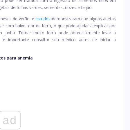
rro pode ser tratada com a ingestão de alimentos ricos em
getais de folhas verdes, sementes, nozes e feijão.
meses de verão, e
estudos
demonstraram que alguns atletas
ar com baixo teor de ferro, o que pode ajudar a explicar por
m junho. Tomar muito ferro pode potencialmente levar a
 é importante consultar seu médico antes de iniciar a
os para anemia
ad