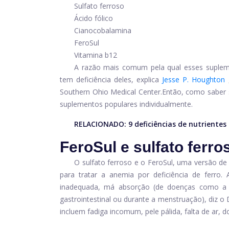
Sulfato ferroso
Ácido fólico
Cianocobalamina
FeroSul
Vitamina b12
A razão mais comum pela qual esses supleme
tem deficiência deles, explica
Jesse P. Houghton
Southern Ohio Medical Center.
Então, como saber 
suplementos populares individualmente.
RELACIONADO:
9 deficiências de nutriente
FeroSul e sulfato ferro
O sulfato ferroso e o FeroSul, uma versão de 
para tratar a anemia por deficiência de ferro. 
inadequada, má absorção (de doenças como a d
gastrointestinal ou durante a menstruação), diz o
incluem fadiga incomum, pele pálida, falta de ar, d