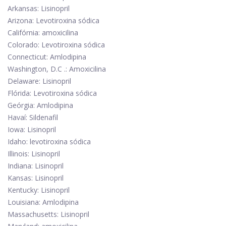
Arkansas: Lisinopril
Arizona: Levotiroxina sódica
Califórnia: amoxicilina
Colorado: Levotiroxina sódica
Connecticut: Amlodipina
Washington, D.C .: Amoxicilina
Delaware: Lisinopril
Flórida: Levotiroxina sódica
Geórgia: Amlodipina
Havaí: Sildenafil
Iowa: Lisinopril
Idaho: levotiroxina sódica
Illinois: Lisinopril
Indiana: Lisinopril
Kansas: Lisinopril
Kentucky: Lisinopril
Louisiana: Amlodipina
Massachusetts: Lisinopril