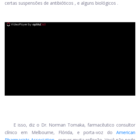
certas suspensões de antibióticos
, e alguns
biológicos
.
ad
E isso, diz o Dr. Norman Tomaka, farmacêutico consultor
clínico em Melbourne, Flórida, e porta-voz do
American
Pharmacists Association
, requer muita reflexão. Você não pode