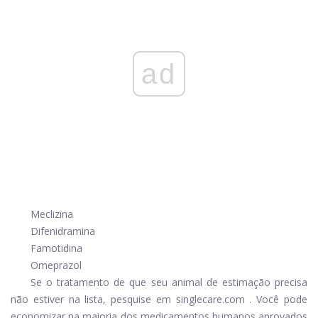
ad
Meclizina
Difenidramina
Famotidina
Omeprazol
Se o tratamento de que seu animal de estimação precisa
não estiver na lista, pesquise em
singlecare.com
. Você pode
economizar na maioria dos medicamentos humanos aprovados