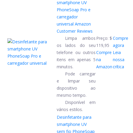
smartphone UV
PhoneSoap Pro e
carregador
universal
Amazon
Customer Reviews
Limpa ambos
Preço:
$
Compre
os lados do seu
119,95
agora
telefone ou outros
Compre
Leia
itens em apenas 5
na
nossa
minutos.
Amazon
crítica
Pode carregar
e limpar seu
dispositivo ao
mesmo tempo.
Disponível em
vários estilos.
Desinfetante para
smartphone UV
sem fio PhoneSoap