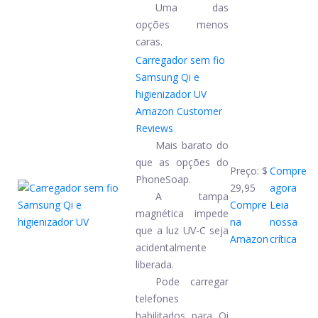
Uma das
opções menos
caras.
Carregador sem fio
Samsung Qi e
higienizador UV
Amazon Customer
Reviews
Mais barato do
que as opções do
Preço:
$
Compre
PhoneSoap.
29,95
agora
A tampa
Compre
Leia
magnética impede
na
nossa
que a luz UV-C seja
Amazon
crítica
acidentalmente
liberada.
Pode carregar
telefones
habilitados para Qi