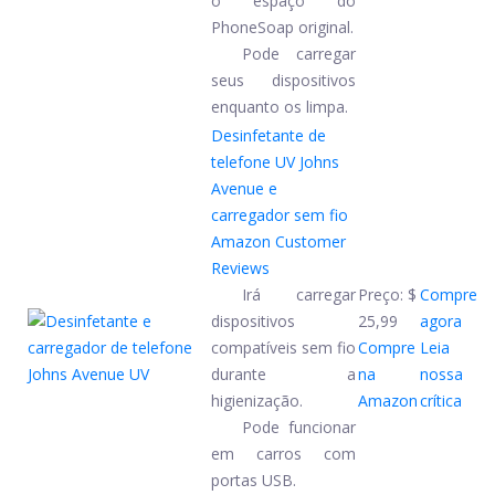
o espaço do
PhoneSoap original.
Pode carregar
seus dispositivos
enquanto os limpa.
Desinfetante de
telefone UV Johns
Avenue e
carregador sem fio
Amazon Customer
Reviews
Irá carregar
Preço:
$
Compre
dispositivos
25,99
agora
compatíveis sem fio
Compre
Leia
durante a
na
nossa
higienização.
Amazon
crítica
Pode funcionar
em carros com
portas USB.