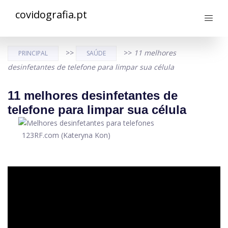
covidografia.pt
>>
>>
11 melhores
PRINCIPAL
SAÚDE
desinfetantes de telefone para limpar sua célula
11 melhores desinfetantes de
telefone para limpar sua célula
123RF.com (Kateryna Kon)
ad