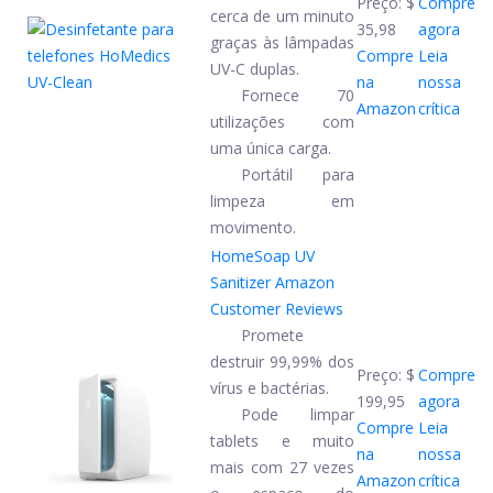
Preço:
$
Compre
cerca de um minuto
35,98
agora
graças às lâmpadas
Compre
Leia
UV-C duplas.
na
nossa
Fornece 70
Amazon
crítica
utilizações com
uma única carga.
Portátil para
limpeza em
movimento.
HomeSoap UV
Sanitizer
Amazon
Customer Reviews
Promete
destruir 99,99% dos
Preço:
$
Compre
vírus e bactérias.
199,95
agora
Pode limpar
Compre
Leia
tablets e muito
na
nossa
mais com 27 vezes
Amazon
crítica