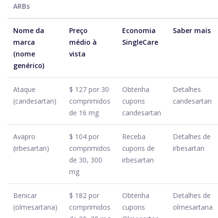
ARBs
Nome da
Preço
Economia
Saber mais
marca
médio à
SingleCare
(nome
vista
genérico)
Ataque
$ 127 por 30
Obtenha
Detalhes
(candesartan)
comprimidos
cupons
candesartan
de 16 mg
candesartan
Avapro
$ 104 por
Receba
Detalhes de
(irbesartan)
comprimidos
cupons de
irbesartan
de 30, 300
irbesartan
mg
Benicar
$ 182 por
Obtenha
Detalhes de
(olmesartana)
comprimidos
cupons
olmesartana