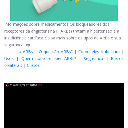
Informações sobre medicamentos Os bloqueadores dos
receptores da angiotensina II (ARBs) tratam a hipertensão e a
insuficiência cardíaca. Saiba mais sobre os tipos de ARBs e sua
segurança aqui.
Lista ARBs
|
O que são ARBs?
|
Como eles trabalham
|
Usos
|
Quem pode receber ARBs?
|
Segurança
|
Efeitos
colaterais
|
Custos
ad