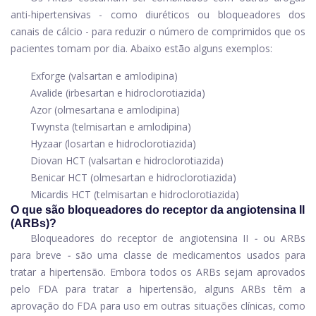
anti-hipertensivas - como diuréticos ou bloqueadores dos
canais de cálcio - para reduzir o número de comprimidos que os
pacientes tomam por dia. Abaixo estão alguns exemplos:
Exforge (valsartan e amlodipina)
Avalide (irbesartan e hidroclorotiazida)
Azor (olmesartana e amlodipina)
Twynsta (telmisartan e amlodipina)
Hyzaar (losartan e hidroclorotiazida)
Diovan HCT (valsartan e hidroclorotiazida)
Benicar HCT (olmesartan e hidroclorotiazida)
Micardis HCT (telmisartan e hidroclorotiazida)
O que são bloqueadores do receptor da angiotensina II
(ARBs)?
Bloqueadores do receptor de angiotensina II
-
ou ARBs
para breve
-
são uma classe de medicamentos usados ​​para
tratar a hipertensão. Embora todos os ARBs sejam aprovados
pelo FDA para tratar a hipertensão, alguns ARBs têm a
aprovação do FDA para uso em outras situações clínicas, como