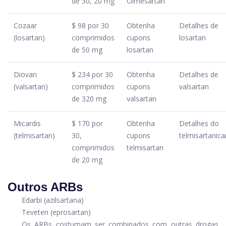
de 30, 20 mg
Olmesartan
Cozaar
$ 98 por 30
Obtenha
Detalhes de
(losartan)
comprimidos
cupons
losartan
de 50 mg
losartan
Diovan
$ 234 por 30
Obtenha
Detalhes de
(valsartan)
comprimidos
cupons
valsartan
de 320 mg
valsartan
Micardis
$ 170 por
Obtenha
Detalhes do
(telmisartan)
30,
cupons
telmisartanica
comprimidos
telmisartan
de 20 mg
Outros ARBs
Edarbi (azilsartana)
Teveten (eprosartan)
Os ARBs costumam ser combinados com outras drogas