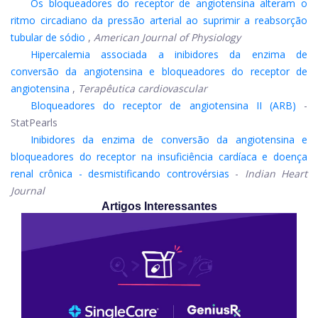
Os bloqueadores do receptor de angiotensina alteram o
ritmo circadiano da pressão arterial ao suprimir a reabsorção
tubular de sódio
,
American Journal of Physiology
Hipercalemia associada a inibidores da enzima de
conversão da angiotensina e bloqueadores do receptor de
angiotensina
,
Terapêutica cardiovascular
Bloqueadores do receptor de angiotensina II (ARB)
-
StatPearls
Inibidores da enzima de conversão da angiotensina e
bloqueadores do receptor na insuficiência cardíaca e doença
renal crônica - desmistificando controvérsias
-
Indian Heart
Journal
Artigos Interessantes