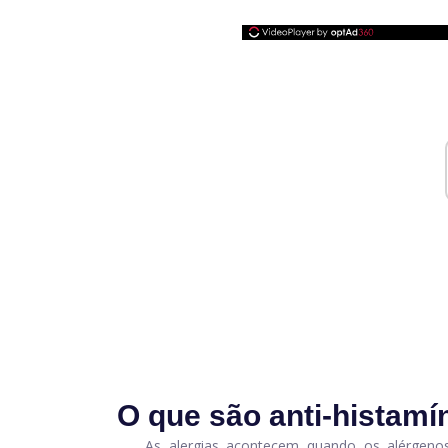
O que são anti-histamí
As alergias acontecem quando os alérgeno