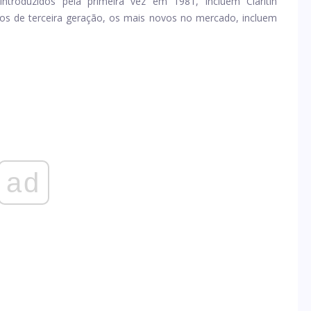
introduzidos pela primeira vez em 1981, incluem Claritin
ínicos de terceira geração, os mais novos no mercado, incluem
ad