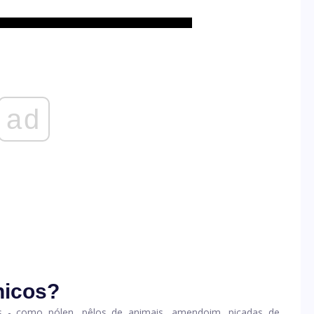
ad
nicos?
s - como pólen, pêlos de animais, amendoim, picadas de