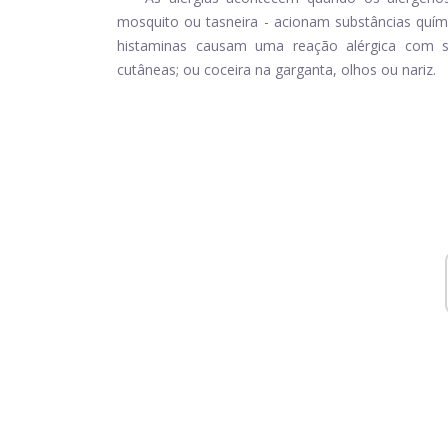
mosquito ou tasneira - acionam substâncias quí
histaminas causam uma reação alérgica com si
cutâneas; ou coceira na garganta, olhos ou nariz.