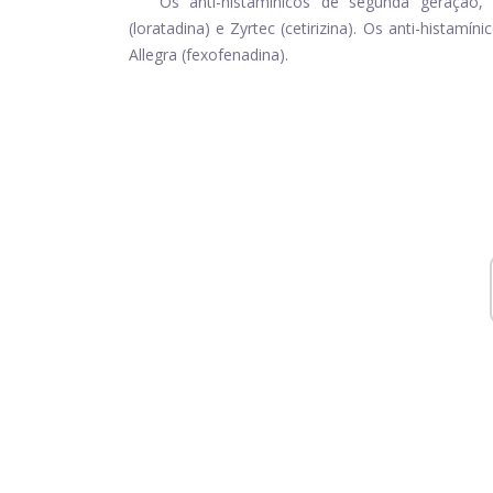
Os anti-histamínicos de segunda geração, 
(loratadina) e Zyrtec (cetirizina). Os anti-histam
Allegra (fexofenadina).