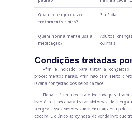
padrão?
narina a cada 12
Quanto tempo dura o
3 a 5 dias
tratamento típico?
Quem normalmente usa a
Adultos, criança
medicação?
ou mais
Condições tratadas por
Afrin é indicado para tratar a congestão 
procedimentos nasais. Afrin não tem efeito dire
levar à congestão dos seios da face.
Flonase é uma receita é indicada para tratar 
livre é rotulado para tratar sintomas de alergia 
alérgica. Esses sintomas incluem nariz entupido, e
coceira. É o único spray nasal de venda livre que 