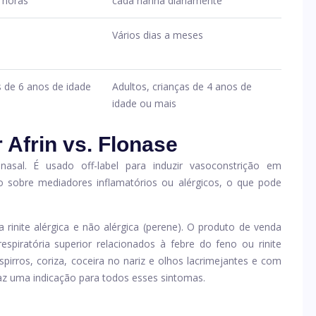
 horas
cada narina diariamente
Vários dias a meses
s de 6 anos de idade
Adultos, crianças de 4 anos de
idade ou mais
 Afrin vs. Flonase
nasal. É usado off-label para induzir vasoconstrição em
to sobre mediadores inflamatórios ou alérgicos, o que pode
a rinite alérgica e não alérgica (perene). O produto de venda
respiratória superior relacionados à febre do feno ou rinite
spirros, coriza, coceira no nariz e olhos lacrimejantes e com
traz uma indicação para todos esses sintomas.