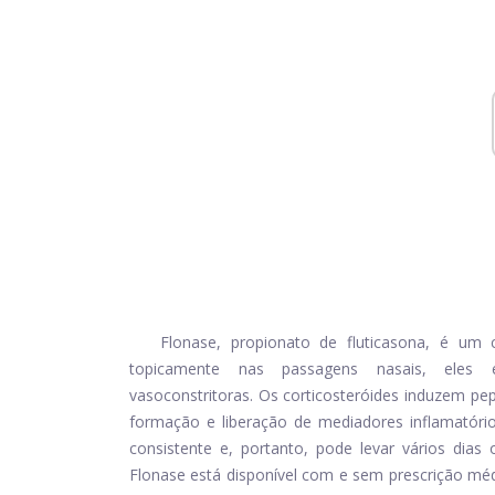
Flonase, propionato de fluticasona, é um c
topicamente nas passagens nasais, eles exi
vasoconstritoras. Os corticosteróides induzem pe
formação e liberação de mediadores inflamatór
consistente e, portanto, pode levar vários dia
Flonase está disponível com e sem prescrição méd