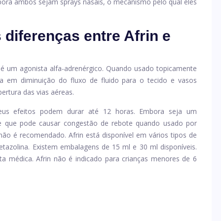
bora ambos sejam sprays nasais, o mecanismo pelo qual eles
 diferenças entre Afrin e
a, é um agonista alfa-adrenérgico. Quando usado topicamente
lta em diminuição do fluxo de fluido para o tecido e vasos
rtura das vias aéreas.
eus efeitos podem durar até 12 horas. Embora seja um
 de que pode causar congestão de rebote quando usado por
 não é recomendado. Afrin está disponível em vários tipos de
tazolina. Existem embalagens de 15 ml e 30 ml disponíveis.
ita médica. Afrin não é indicado para crianças menores de 6