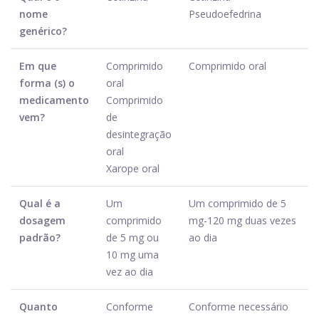
nome
Pseudoefedrina
genérico?
Em que
Comprimido
Comprimido oral
forma (s) o
oral
medicamento
Comprimido
vem?
de
desintegração
oral
Xarope oral
Qual é a
Um
Um comprimido de 5
dosagem
comprimido
mg-120 mg duas vezes
padrão?
de 5 mg ou
ao dia
10 mg uma
vez ao dia
Quanto
Conforme
Conforme necessário