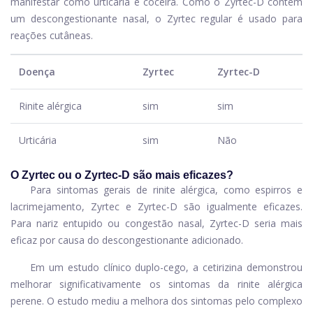
manifestar como urticária e coceira. Como o Zyrtec-D contém
um descongestionante nasal, o Zyrtec regular é usado para
reações cutâneas.
Doença
Zyrtec
Zyrtec-D
Rinite alérgica
sim
sim
Urticária
sim
Não
O Zyrtec ou o Zyrtec-D são mais eficazes?
Para sintomas gerais de rinite alérgica, como espirros e
lacrimejamento, Zyrtec e Zyrtec-D são igualmente eficazes.
Para nariz entupido ou congestão nasal, Zyrtec-D seria mais
eficaz por causa do descongestionante adicionado.
Em um estudo clínico duplo-cego, a cetirizina demonstrou
melhorar significativamente os sintomas da rinite alérgica
perene. O estudo mediu a melhora dos sintomas pelo complexo