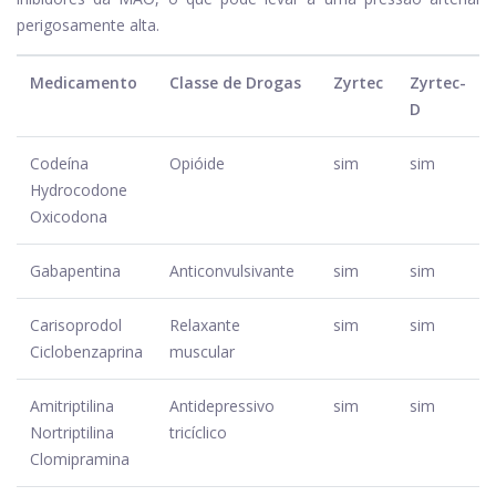
perigosamente alta.
Medicamento
Classe de Drogas
Zyrtec
Zyrtec-
D
Codeína
Opióide
sim
sim
Hydrocodone
Oxicodona
Gabapentina
Anticonvulsivante
sim
sim
Carisoprodol
Relaxante
sim
sim
Ciclobenzaprina
muscular
Amitriptilina
Antidepressivo
sim
sim
Nortriptilina
tricíclico
Clomipramina