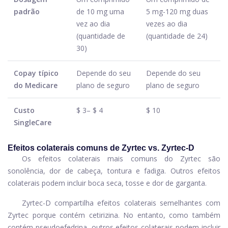
padrão
de 10 mg uma
5 mg-120 mg duas
vez ao dia
vezes ao dia
(quantidade de
(quantidade de 24)
30)
Copay típico
Depende do seu
Depende do seu
do Medicare
plano de seguro
plano de seguro
Custo
$ 3– $ 4
$ 10
SingleCare
Efeitos colaterais comuns de Zyrtec vs. Zyrtec-D
Os efeitos colaterais mais comuns do Zyrtec são
sonolência, dor de cabeça, tontura e fadiga. Outros efeitos
colaterais podem incluir boca seca, tosse e dor de garganta.
Zyrtec-D compartilha efeitos colaterais semelhantes com
Zyrtec porque contém cetirizina. No entanto, como também
contém pseudoefedrina, outros efeitos colaterais podem incluir