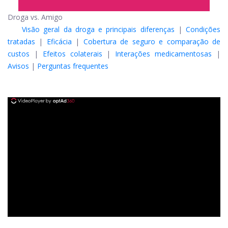
Droga vs. Amigo
Visão geral da droga e principais diferenças
|
Condições
tratadas
|
Eficácia
|
Cobertura de seguro e comparação de
custos
|
Efeitos colaterais
|
Interações medicamentosas
|
Avisos
|
Perguntas frequentes
ad