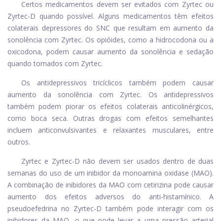
Certos medicamentos devem ser evitados com Zyrtec ou
Zyrtec-D quando possível. Alguns medicamentos têm efeitos
colaterais depressores do SNC que resultam em aumento da
sonolência com Zyrtec. Os opióides, como a hidrocodona ou a
oxicodona, podem causar aumento da sonolência e sedação
quando tomados com Zyrtec.
Os antidepressivos tricíclicos também podem causar
aumento da sonolência com Zyrtec. Os antidepressivos
também podem piorar os efeitos colaterais anticolinérgicos,
como boca seca. Outras drogas com efeitos semelhantes
incluem anticonvulsivantes e relaxantes musculares, entre
outros.
Zyrtec e Zyrtec-D não devem ser usados ​​dentro de duas
semanas do uso de um inibidor da monoamina oxidase (MAO).
A combinação de inibidores da MAO com cetirizina pode causar
aumento dos efeitos adversos do anti-histamínico. A
pseudoefedrina no Zyrtec-D também pode interagir com os
inibidores da MAO, o que pode levar a uma pressão arterial