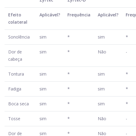
Efeito
Aplicável?
Frequência
Aplicável?
Freq
colateral
Sonolência
sim
*
sim
*
Dor de
sim
*
Não
-
cabeça
Tontura
sim
*
sim
*
Fadiga
sim
*
sim
*
Boca seca
sim
*
sim
*
Tosse
sim
*
Não
-
Dor de
sim
*
Não
-