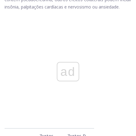
insônia, palpitações cardíacas e nervosismo ou ansiedade.
ad
Zyrtec
Zyrtec-D