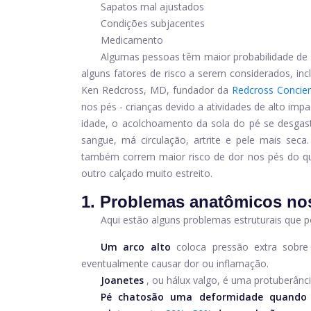
Sapatos mal ajustados
Condições subjacentes
Medicamento
Algumas pessoas têm maior probabilidade de s
alguns fatores de risco a serem considerados, incl
Ken Redcross, MD, fundador da
Redcross Concie
nos pés - crianças devido a atividades de alto imp
idade, o acolchoamento da sola do pé se desgas
sangue, má circulação, artrite e pele mais seca
também correm maior risco de dor nos pés do qu
outro calçado muito estreito.
1. Problemas anatômicos no
Aqui estão alguns problemas estruturais que 
Um arco alto
coloca pressão extra sobre
eventualmente causar dor ou inflamação.
Joanetes
, ou hálux valgo, é uma protuberânc
Pé chato
são uma deformidade quando 