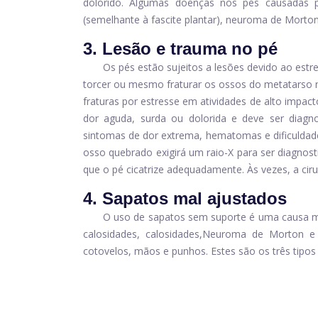
dolorido. Algumas doenças nos pés causadas p
(semelhante à fascite plantar), neuroma de Morton,
3. Lesão e trauma no pé
Os pés estão sujeitos a lesões devido ao estre
torcer ou mesmo fraturar os ossos do metatarso n
fraturas por estresse em atividades de alto impac
dor aguda, surda ou dolorida e deve ser diagn
sintomas de dor extrema, hematomas e dificuldad
osso quebrado exigirá um raio-X para ser diagnos
que o pé cicatrize adequadamente. Às vezes, a ciru
4. Sapatos mal ajustados
O uso de sapatos sem suporte é uma causa m
calosidades, calosidades,
Neuroma de Morton e t
cotovelos, mãos e punhos. Estes são os três tipos