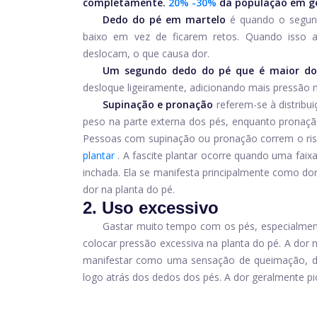
completamente.
20% -30%
da população em g
Dedo do pé em martelo
é quando o segun
baixo em vez de ficarem retos. Quando isso 
deslocam, o que causa dor.
Um segundo dedo do pé que é maior do
desloque ligeiramente, adicionando mais pressão 
Supinação e pronação
referem-se à distribu
peso na parte externa dos pés, enquanto pronação
Pessoas com supinação ou pronação correm o r
plantar
. A fascite plantar ocorre quando uma faixa
inchada. Ela se manifesta principalmente como do
dor na planta do pé.
2. Uso excessivo
Gastar muito tempo com os pés, especialmen
colocar pressão excessiva na planta do pé. A dor
manifestar como uma sensação de queimação, dor
logo atrás dos dedos dos pés. A dor geralmente pio