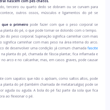
eral nascem com pés chatos.
do, terceiro ou quarto dedo se dobram ou se curvam para
acontece, outros ossos, músculos e ligamentos do pé se
 que o primeiro
pode fazer com que o peso corporal se
na planta do pé, o que pode tornar-se dolorido com o tempo.
ição do peso corporal. Supinação significa caminhar com mais
 significa caminhar com mais peso na área interna do arco.
isco de desenvolver uma condição já comum chamada
fascite
 na planta do pé, chamada de fáscia plantar, fica inflamada e
r no arco e no calcanhar, mas, em casos graves, pode causar
te com sapatos que não o apóiam, como saltos altos, pode
 na planta do pé (também chamada de metatarsalgia) pode se
 aguda ou aguda. A bola do pé faz parte da sola que fica
ra ao flexionar o pé.