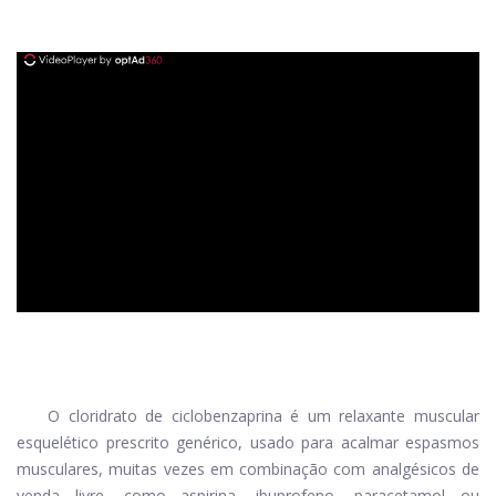
ad
O cloridrato de ciclobenzaprina é um relaxante muscular
esquelético prescrito genérico, usado para acalmar espasmos
musculares, muitas vezes em combinação com analgésicos de
venda livre, como aspirina, ibuprofeno, paracetamol ou