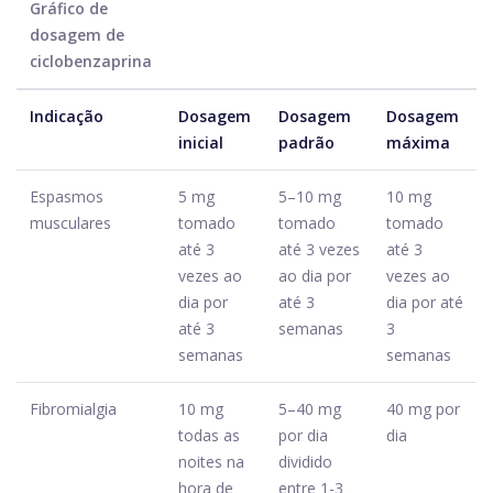
Gráfico de
dosagem de
ciclobenzaprina
Indicação
Dosagem
Dosagem
Dosagem
inicial
padrão
máxima
Espasmos
5 mg
5–10 mg
10 mg
musculares
tomado
tomado
tomado
até 3
até 3 vezes
até 3
vezes ao
ao dia por
vezes ao
dia por
até 3
dia por até
até 3
semanas
3
semanas
semanas
Fibromialgia
10 mg
5–40 mg
40 mg por
todas as
por dia
dia
noites na
dividido
hora de
entre 1-3