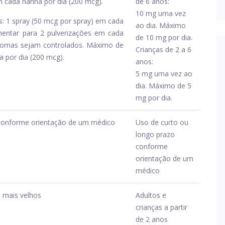
 cada narina por dia (200 mcg).
de 6 anos:
10 mg uma vez
os: 1 spray (50 mcg por spray) em cada
ao dia. Máximo
mentar para 2 pulverizações em cada
de 10 mg por dia.
ntomas sejam controlados. Máximo de
Crianças de 2 a 6
a por dia (200 mcg).
anos:
5 mg uma vez ao
dia. Máximo de 5
mg por dia.
 conforme orientação de um médico
Uso de curto ou
longo prazo
conforme
orientação de um
médico
e mais velhos
Adultos e
crianças a partir
de 2 anos