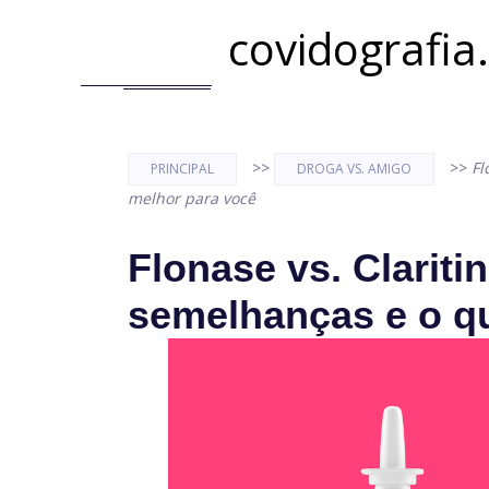
covidografia
>>
>>
Fl
PRINCIPAL
DROGA VS. AMIGO
melhor para você
Flonase vs. Claritin
semelhanças e o q