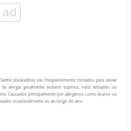
ad
aritin (loratadina) são freqüentemente tomados para aliviar
de alergia geralmente incluem espirros, nariz entupido ou
ira. Causados ​​principalmente por alérgenos como ácaros ou
deados ocasionalmente ou ao longo do ano.