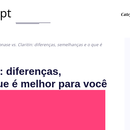
.pt
Cate
onase vs. Claritin: diferenças, semelhanças e o que é
: diferenças,
ue é melhor para você