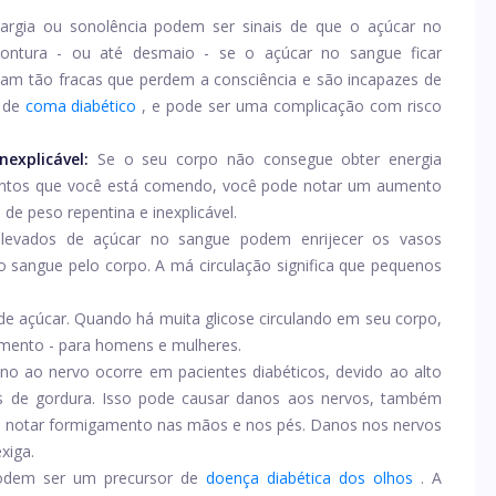
targia ou sonolência podem ser sinais de que o açúcar no
 tontura - ou até desmaio - se o açúcar no sangue ficar
cam tão fracas que perdem a consciência e são incapazes de
 de
coma diabético
, e pode ser uma complicação com risco
explicável:
Se o seu corpo não consegue obter energia
mentos que você está comendo, você pode notar um aumento
e peso repentina e inexplicável.
elevados de açúcar no sangue podem enrijecer os vasos
 do sangue pelo corpo. A má circulação significa que pequenos
de açúcar. Quando há muita glicose circulando em seu corpo,
rmento - para homens e mulheres.
no ao nervo ocorre em pacientes diabéticos, devido ao alto
os de gordura. Isso pode causar danos aos nervos, também
e notar formigamento nas mãos e nos pés. Danos nos nervos
xiga.
odem ser um precursor de
doença diabética dos olhos
. A