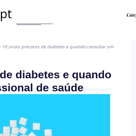
.pt
Cate
>
10 sinais precoces de diabetes e quando consultar um
 de diabetes e quando
ssional de saúde