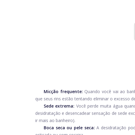
Micção frequente:
Quando você vai ao banh
que seus rins estão tentando eliminar o excesso d
Sede extrema:
Você perde muita água quand
desidratação e desencadear sensação de sede exce
ir mais ao banheiro).
Boca seca ou pele seca:
A desidratação pod
esticada ou com coceira.