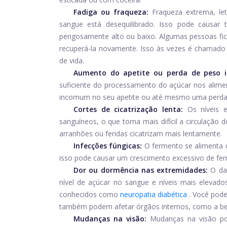
Fadiga ou fraqueza:
Fraqueza extrema, le
sangue está desequilibrado. Isso pode causar
perigosamente alto ou baixo. Algumas pessoas fi
recuperá-la novamente. Isso às vezes é chamado
de vida.
Aumento do apetite ou perda de peso in
suficiente do processamento do açúcar nos ali
incomum no seu apetite ou até mesmo uma perda d
Cortes de cicatrização lenta:
Os níveis 
sanguíneos, o que torna mais difícil a circulação
arranhões ou feridas cicatrizam mais lentamente.
Infecções fúngicas:
O fermento se alimenta 
isso pode causar um crescimento excessivo de fe
Dor ou dormência nas extremidades:
O da
nível de açúcar no sangue e níveis mais elevad
conhecidos como
neuropatia diabética
. Você pod
também podem afetar órgãos internos, como a be
Mudanças na visão:
Mudanças na visão p