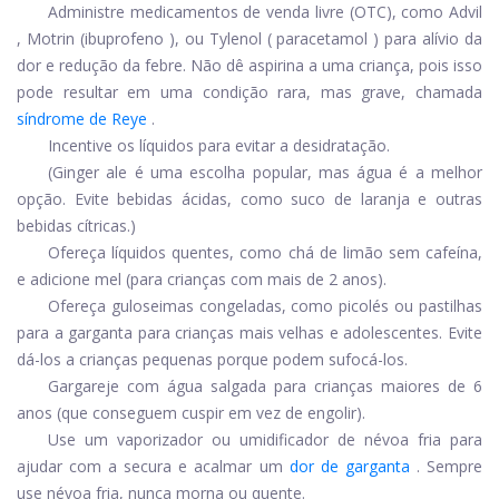
Administre medicamentos de venda livre (OTC), como
Advil
,
Motrin
(
ibuprofeno
), ou
Tylenol
(
paracetamol
) para alívio da
dor e redução da febre. Não dê aspirina a uma criança, pois isso
pode resultar em uma condição rara, mas grave, chamada
síndrome de Reye
.
Incentive os líquidos para evitar a desidratação.
(Ginger ale é uma escolha popular, mas água é a melhor
opção. Evite bebidas ácidas, como suco de laranja e outras
bebidas cítricas.)
Ofereça líquidos quentes, como chá de limão sem cafeína,
e adicione mel (para crianças com mais de 2 anos).
Ofereça guloseimas congeladas, como picolés ou pastilhas
para a garganta para crianças mais velhas e adolescentes. Evite
dá-los a crianças pequenas porque podem sufocá-los.
Gargareje com água salgada para crianças maiores de 6
anos (que conseguem cuspir em vez de engolir).
Use um vaporizador ou umidificador de névoa fria para
ajudar com a secura e acalmar um
dor de garganta
. Sempre
use névoa fria, nunca morna ou quente.