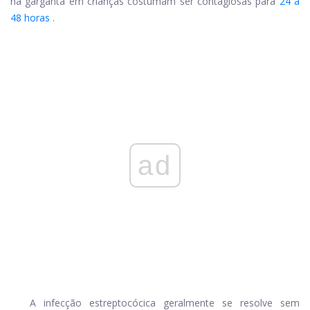
na garganta em crianças costumam ser contagiosas para
24 a
48 horas
.
ad
A infecção estreptocócica geralmente se resolve sem