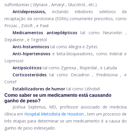
sulfonilureias (
Glynase
,
Amaryl
,
Glucotrol
, etc.)
Antidepressivos,
incluindo inibidores seletivos da
recaptação da serotonina (SSRIs) comumente prescritos, como
Prozac
,
Zoloft
, e
Paxil
Medicamentos antiepilépticos
tal como
Neurontin
,
Depakene
, e
Tegretol
Anti-histamínicos
tal como
Allegra
e
Zyrtec
Anti-hipertensivos
e beta-bloqueadores, como
Inderal
e
Lopressor
Antipsicóticos
tal como
Zyprexa
,
Risperdal
, e
Latuda
Corticosteróides
tal como
Decadron
,
Prednisona
, e
Cortef
Estabilizadores de humor
tal como
Lithobid
Como saber se um medicamento está causando
ganho de peso?
Joshua Septimus, MD, professor associado de medicina
clínica em
Hospital Metodista de Houston
, tem um processo de
três etapas para determinar se um medicamento é a causa do
ganho de peso indesejado: