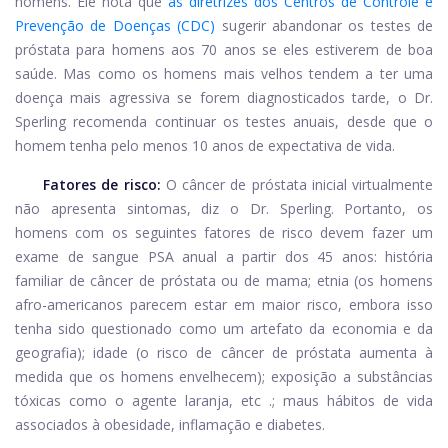
homens. Ele nota que
as diretrizes dos Centros de Controle e
Prevenção de Doenças (CDC)
sugerir abandonar os testes de
próstata para homens aos 70 anos se eles estiverem de boa
saúde. Mas como os homens mais velhos tendem a ter uma
doença mais agressiva se forem diagnosticados tarde, o Dr.
Sperling recomenda continuar os testes anuais, desde que o
homem tenha pelo menos 10 anos de expectativa de vida.
Fatores de risco:
O câncer de próstata inicial virtualmente
não apresenta sintomas, diz o Dr. Sperling. Portanto, os
homens com os seguintes fatores de risco devem fazer um
exame de sangue PSA anual a partir dos 45 anos: história
familiar de câncer de próstata ou de mama; etnia (os homens
afro-americanos parecem estar em maior risco, embora isso
tenha sido questionado como um artefato da economia e da
geografia); idade (o risco de câncer de próstata aumenta à
medida que os homens envelhecem); exposição a substâncias
tóxicas como o agente laranja, etc .; maus hábitos de vida
associados à obesidade, inflamação e diabetes.