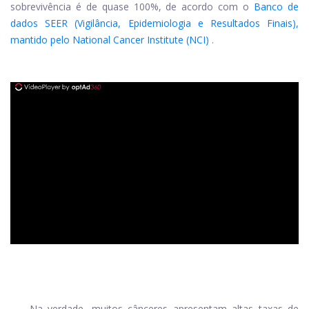
sobrevivência é de quase 100%, de acordo com o
Banco de
dados SEER (Vigilância, Epidemiologia e Resultados Finais),
mantido pelo National Cancer Institute (NCI)
.
ad
Na verdade, muitos cânceres apresentam altas taxas de