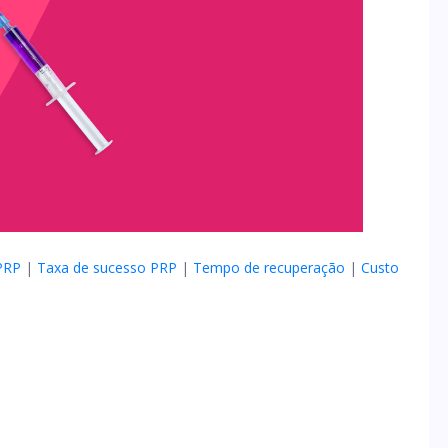
PRP
|
Taxa de sucesso PRP
|
Tempo de recuperação
|
Custo