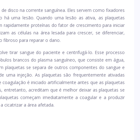
 de disco na corrente sanguínea. Eles servem como fixadores
o há uma lesão. Quando uma lesão as ativa, as plaquetas
rapidamente proteínas do fator de crescimento para iniciar
izam as células na área lesada para crescer, se diferenciar,
o fibroso para reparar o dano.
ve tirar sangue do paciente e centrifugá-lo. Esse processo
óbulos brancos do plasma sanguíneo, que consiste em água,
o em plaquetas se separa de outros componentes do sangue e
de uma injeção. As plaquetas são frequentemente ativadas
e coagulação é iniciado artificialmente antes que as plaquetas
s, entretanto, acreditam que é melhor deixar as plaquetas se
 plaquetas começam imediatamente a coagular e a produzir
cicatrizar a área afetada.