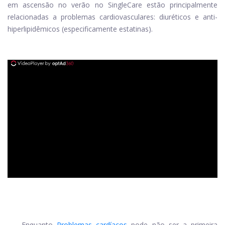
em ascensão no verão no SingleCare estão principalmente
relacionadas a problemas cardiovasculares: diuréticos e anti-
hiperlipidêmicos (especificamente estatinas).
ad
Enquanto
Problemas cardíacos
pode não ser a primeira