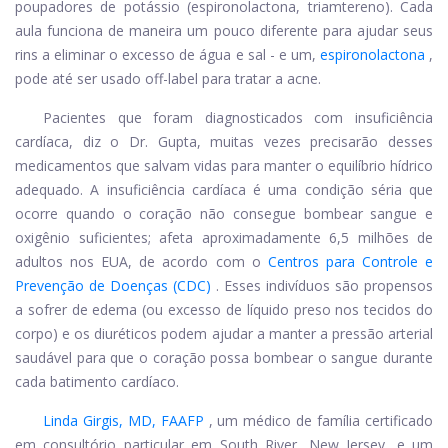
poupadores de potássio (espironolactona, triamtereno). Cada
aula funciona de maneira um pouco diferente para ajudar seus
rins a eliminar o excesso de água e sal - e um,
espironolactona
,
pode até ser usado off-label para tratar a acne.
Pacientes que foram diagnosticados com insuficiência
cardíaca, diz o Dr. Gupta, muitas vezes precisarão desses
medicamentos que salvam vidas para manter o equilíbrio hídrico
adequado. A insuficiência cardíaca é uma condição séria que
ocorre quando o coração não consegue bombear sangue e
oxigênio suficientes; afeta aproximadamente 6,5 milhões de
adultos nos EUA, de acordo com o
Centros para Controle e
Prevenção de Doenças (CDC)
. Esses indivíduos são propensos
a sofrer de edema (ou excesso de líquido preso nos tecidos do
corpo) e os diuréticos podem ajudar a manter a pressão arterial
saudável para que o coração possa bombear o sangue durante
cada batimento cardíaco.
Linda Girgis, MD, FAAFP
, um médico de família certificado
em consultório particular em South River, New Jersey, e um