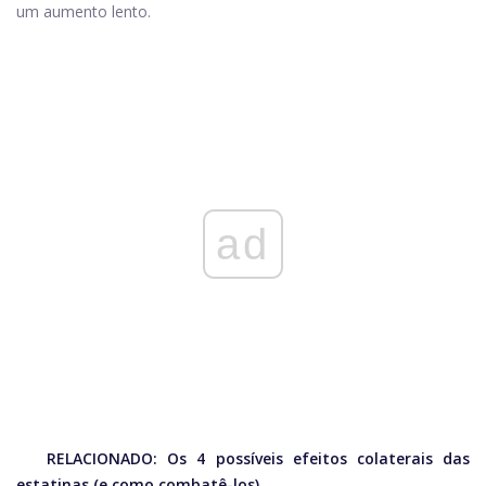
um aumento lento.
ad
RELACIONADO:
Os 4 possíveis efeitos colaterais das
estatinas (e como combatê-los)