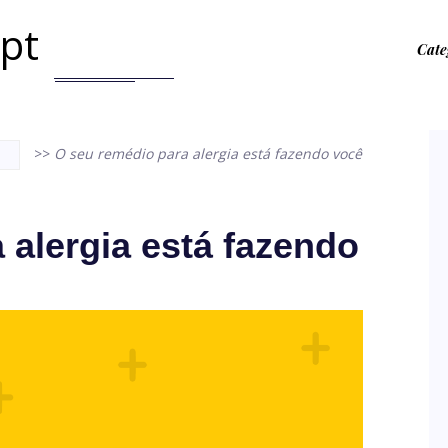
.pt
Cate
>>
O seu remédio para alergia está fazendo você
 alergia está fazendo