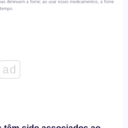
inas diminuem a fome; ao usar esses medicamentos, a fome
 tempo.
ad
s têm sido associados ao