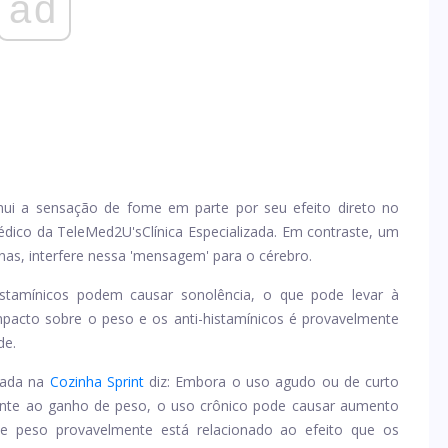
ad
ui a sensação de fome em parte por seu efeito direto no
édico da TeleMed2U's
Clínica Especializada
. Em contraste, um
inas, interfere nessa 'mensagem' para o cérebro.
-histamínicos podem causar sonolência, o que pode levar à
impacto sobre o peso e os anti-histamínicos é provavelmente
de.
trada na
Cozinha Sprint
diz: Embora o uso agudo ou de curto
mente ao ganho de peso, o uso crônico pode causar aumento
de peso provavelmente está relacionado ao efeito que os