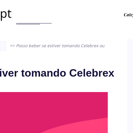
.pt
Cate
>>
Posso beber se estiver tomando Celebrex ou
iver tomando Celebrex