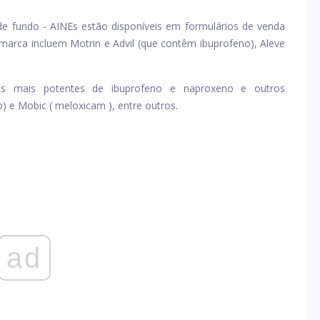
 de fundo - AINEs estão disponíveis em formulários de venda
e marca incluem
Motrin
e
Advil
(que contêm ibuprofeno),
Aleve
es mais potentes de
ibuprofeno
e
naproxeno
e outros
b) e Mobic (
meloxicam
), entre outros.
ad