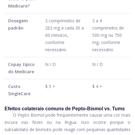
Medicare?
Dosagem
2 comprimidos de
2 a 4
padrão
262 mg a cada 30 a
comprimidos de
60 minutos,
500 mg ou 750
conforme
mg, conforme
necessário
necessário
Copay típico
N / D
N / D
do Medicare
Custo
$ 5 +
$ 4 +
SingleCare
Efeitos colaterais comuns de Pepto-Bismol vs. Tums
O Pepto-Bismol pode freqüentemente causar uma cor mais
escura nas fezes ou na língua. Isso ocorre porque o
subsalicilato de bismuto pode reagir com pequenas quantidades