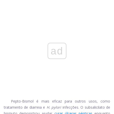
ad
Pepto-Bismol é mais eficaz para outros usos, como
tratamento de diarreia e
H. pylori
infecções. O subsalicilato de
bismuto demonstrou ajudar
curar úlceras pépticas
enquanto