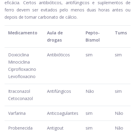
eficácia. Certos antibióticos, antifúngicos e suplementos de
ferro devem ser evitados pelo menos duas horas antes ou
depois de tomar carbonato de cálcio.
Medicamento
Aula de
Pepto-
Tums
drogas
Bismol
Doxiciclina
Antibióticos
sim
sim
Minociclina
Ciprofloxacino
Levofloxacino
Itraconazol
Antifúngicos
Não
sim
Cetoconazol
Varfarina
Anticoagulantes
sim
Não
Probenecida
Antigout
sim
Não