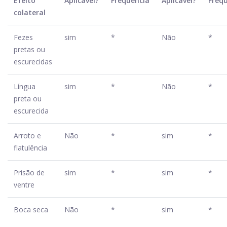
Efeito
Aplicável?
Frequência
Aplicável?
Freq
colateral
Fezes
sim
*
Não
*
pretas ou
escurecidas
Língua
sim
*
Não
*
preta ou
escurecida
Arroto e
Não
*
sim
*
flatulência
Prisão de
sim
*
sim
*
ventre
Boca seca
Não
*
sim
*