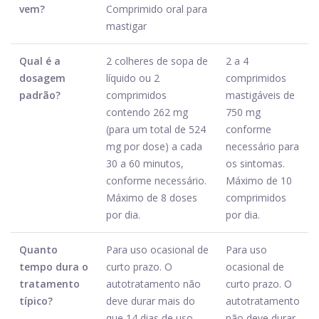
vem?
Comprimido oral para
mastigar
Qual é a
2 colheres de sopa de
2 a 4
dosagem
líquido ou 2
comprimidos
padrão?
comprimidos
mastigáveis ​​de
contendo 262 mg
750 mg
(para um total de 524
conforme
mg por dose) a cada
necessário para
30 a 60 minutos,
os sintomas.
conforme necessário.
Máximo de 10
Máximo de 8 doses
comprimidos
por dia.
por dia.
Quanto
Para uso ocasional de
Para uso
tempo dura o
curto prazo. O
ocasional de
tratamento
autotratamento não
curto prazo. O
típico?
deve durar mais do
autotratamento
que 14 dias de uso
não deve durar