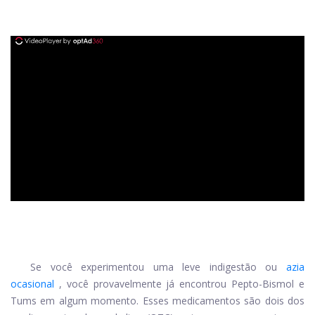
ad
Se você experimentou uma leve indigestão ou
azia
ocasional
, você provavelmente já encontrou Pepto-Bismol e
Tums em algum momento. Esses medicamentos são dois dos