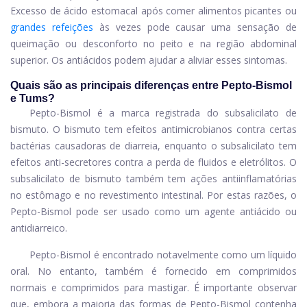
Excesso de ácido estomacal após comer alimentos picantes ou
grandes refeições
às vezes pode causar uma sensação de
queimação ou desconforto no peito e na região abdominal
superior. Os antiácidos podem ajudar a aliviar esses sintomas.
Quais são as principais diferenças entre Pepto-Bismol
e Tums?
Pepto-Bismol é a marca registrada do subsalicilato de
bismuto. O bismuto tem efeitos antimicrobianos contra certas
bactérias causadoras de diarreia, enquanto o subsalicilato tem
efeitos anti-secretores contra a perda de fluidos e eletrólitos. O
subsalicilato de bismuto também tem ações antiinflamatórias
no estômago e no revestimento intestinal. Por estas razões, o
Pepto-Bismol pode ser usado como um agente antiácido ou
antidiarreico.
Pepto-Bismol é encontrado notavelmente como um líquido
oral. No entanto, também é fornecido em comprimidos
normais e comprimidos para mastigar. É importante observar
que, embora a maioria das formas de Pepto-Bismol contenha