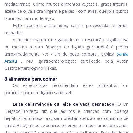
mediterrâneo. Coma muitos alimentos vegetais, grãos inteiros,
azeite de oliva extra virgem e peixes - com aves, queijo e outros
laticínios com moderação.
Evite açúcares adicionados, carnes processadas e grãos
refinados.
A melhor maneira de garantir uma resolução significativa
ou mesmo a cura [doença do fígado gorduroso] é perder
aproximadamente 7% -10% do peso corporal, explica
Sanaa
Arastu
, MD, gastroenterologista certificado pela Austin
Gastroenterology
no Texas.
8 alimentos para comer
Os especialistas recomendam estes alimentos em
particular para um fígado saudável:
Leite de amêndoa ou leite de vaca desnatado:
O Dr.
Delgado-Borrego diz que adultos e crianças com doença
hepática gordurosa precisam prestar atenção ao consumo de
cálcio.
Há algumas evidências emergentes nos últimos dois anos
de que a ingestão adequada de cálcio e vitamina D pode ajudar