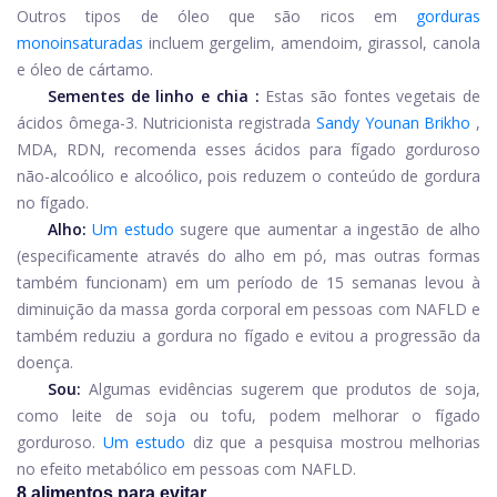
Outros tipos de óleo que são ricos em
gorduras
monoinsaturadas
incluem gergelim, amendoim, girassol, canola
e óleo de cártamo.
Sementes de linho e chia
:
Estas são fontes vegetais de
ácidos ômega-3. Nutricionista registrada
Sandy Younan Brikho
,
MDA, RDN, recomenda esses ácidos para fígado gorduroso
não-alcoólico e alcoólico, pois reduzem o conteúdo de gordura
no fígado.
Alho:
Um estudo
sugere que aumentar a ingestão de alho
(especificamente através do alho em pó, mas outras formas
também funcionam) em um período de 15 semanas levou à
diminuição da massa gorda corporal em pessoas com NAFLD e
também reduziu a gordura no fígado e evitou a progressão da
doença.
Sou:
Algumas evidências sugerem que produtos de soja,
como leite de soja ou tofu, podem melhorar o fígado
gorduroso.
Um estudo
diz que a pesquisa mostrou melhorias
no efeito metabólico em pessoas com NAFLD.
8 alimentos para evitar