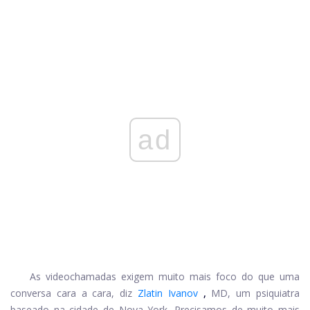
ad
As videochamadas exigem muito mais foco do que uma
conversa cara a cara, diz
Zlatin Ivanov
,
MD, um psiquiatra
baseado na cidade de Nova York.
Precisamos de muito mais