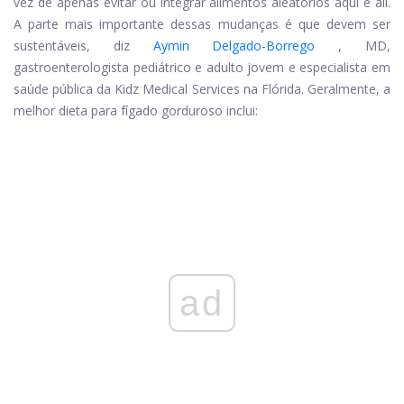
vez de apenas evitar ou integrar alimentos aleatórios aqui e ali.
A parte mais importante dessas mudanças é que devem ser
sustentáveis, diz
Aymin Delgado-Borrego
, MD,
gastroenterologista pediátrico e adulto jovem e especialista em
saúde pública da Kidz Medical Services na Flórida. Geralmente, a
melhor dieta para fígado gorduroso inclui:
ad