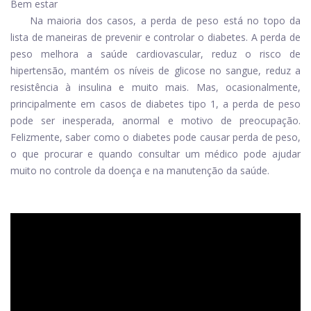
Bem estar
Na maioria dos casos, a perda de peso está no topo da
lista de maneiras de prevenir e controlar o diabetes. A perda de
peso melhora a saúde cardiovascular, reduz o risco de
hipertensão, mantém os níveis de glicose no sangue, reduz a
resistência à insulina e muito mais. Mas, ocasionalmente,
principalmente em casos de diabetes tipo 1, a perda de peso
pode ser inesperada, anormal e motivo de preocupação.
Felizmente, saber como o diabetes pode causar perda de peso,
o que procurar e quando consultar um médico pode ajudar
muito no controle da doença e na manutenção da saúde.
ad