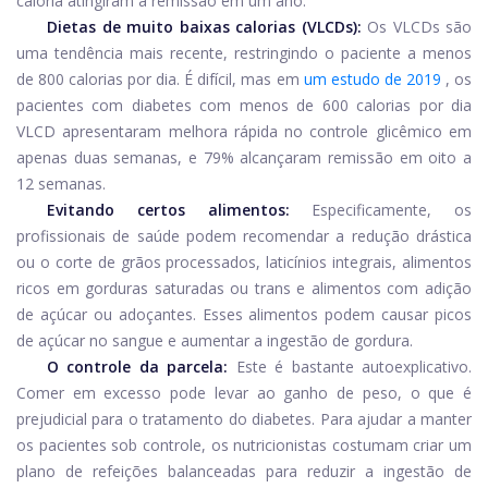
caloria atingiram a remissão em um ano.
Dietas de muito baixas calorias (VLCDs):
Os VLCDs são
uma tendência mais recente, restringindo o paciente a menos
de 800 calorias por dia. É difícil, mas em
um estudo de 2019
, os
pacientes com diabetes com menos de 600 calorias por dia
VLCD apresentaram melhora rápida no controle glicêmico em
apenas duas semanas, e 79% alcançaram remissão em oito a
12 semanas.
Evitando certos alimentos:
Especificamente, os
profissionais de saúde podem recomendar a redução drástica
ou o corte de grãos processados, laticínios integrais, alimentos
ricos em gorduras saturadas ou trans e alimentos com adição
de açúcar ou adoçantes. Esses alimentos podem causar picos
de açúcar no sangue e aumentar a ingestão de gordura.
O controle da parcela:
Este é bastante autoexplicativo.
Comer em excesso pode levar ao ganho de peso, o que é
prejudicial para o tratamento do diabetes. Para ajudar a manter
os pacientes sob controle, os nutricionistas costumam criar um
plano de refeições balanceadas para reduzir a ingestão de